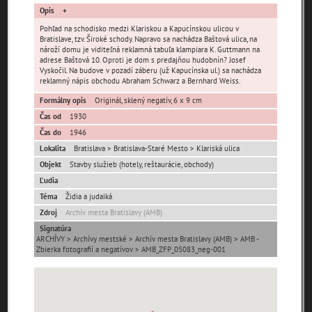
pamiatky
Opis
čas
Pohľad na schodisko medzi Klariskou a Kapucínskou ulicou v
Bratislave, tzv. Široké schody. Napravo sa nachádza Baštová ulica, na
nároží domu je viditeľná reklamná tabuľa klampiara K. Guttmann na
adrese Baštová 10. Oproti je dom s predajňou hudobnín? Josef
Vyskočil. Na budove v pozadí záberu (už Kapucínska ul.) sa nachádza
reklamný nápis obchodu Abraham Schwarz a Bernhard Weiss.
Formálny opis
Originál, sklený negatív, 6 x 9 cm
Čas od
1930
Mestské časti
Čas do
1946
Lokalita
Bratislava > Bratislava-Staré Mesto > Klariská ulica
Devínska Nová Ves
Čunovo
Devín
Objekt
Stavby služieb (hotely, reštaurácie, obchody)
Dúbravka
Jarovce
Karlova Ves
Ľudia
Lamač
Nové Mesto
Petržalka
Téma
Židia a judaiká
Podunajské
Zdroj
Archív mesta Bratislavy (AMB)
Rača
Rusovce
Biskupice
Signatúra
Ružinov
Staré Mesto
Vajnory
ARCHÍVY > Archívy mestské > Archív mesta Bratislavy (AMB) > AMB -
Zbierka fotografií a negatívov > AMB_ZFP_05083_neg-001
Panoramatické
Vrakuňa
Záhorská Bystrica
pohľady
Neznáme
Neznáma lokalita
Zaniknuté osady
umiestnenie