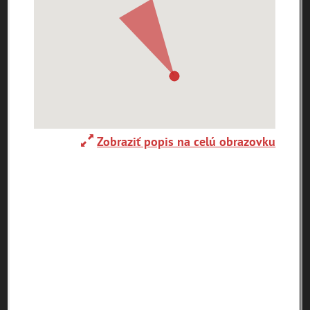
Ulice (podľa abecedy)
0-
A
B
C
D
E
F
G
H
I
J
K
9
L
M
N
O
P
R
S
T
U
V
W
X
Y
Z
Zobraziť popis na celú obrazovku
1. mája (0)
29. augusta (171)
pam
map
zoradiť podľa