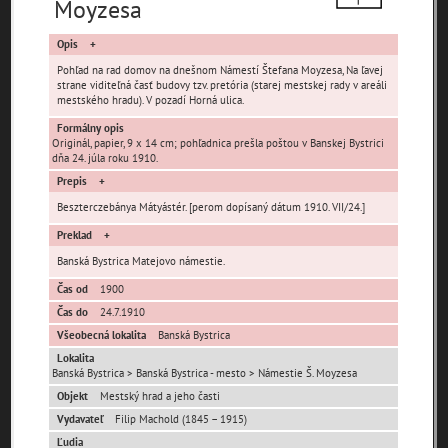
Moyzesa
čas
Opis
Pohľad na rad domov na dnešnom Námestí Štefana Moyzesa, Na ľavej
strane viditeľná časť budovy tzv. pretória (starej mestskej rady v areáli
mestského hradu). V pozadí Horná ulica.
Formálny opis
Mestské časti
Originál, papier, 9 x 14 cm; pohľadnica prešla poštou v Banskej Bystrici
dňa 24. júla roku 1910.
Prepis
Banská Bystrica -
Fončorda
Iliaš
mesto
Beszterczebánya Mátyástér. [perom dopísaný dátum 1910. VII/24.]
Jakub
Kostiviarska
Kráľová
Preklad
Kremnička
Majer
Podlavice
Banská Bystrica Matejovo námestie.
Pršianska Terasa
Radvaň
Rakytovce
Čas od
1900
Rudlová
Sásová
Senica
Čas do
24.7.1910
Všeobecná lokalita
Banská Bystrica
Skubín
Šalková
Uhlisko
Lokalita
Uľanka
Banská Bystrica > Banská Bystrica - mesto > Námestie Š. Moyzesa
Objekt
Mestský hrad a jeho časti
Vydavateľ
Filip Machold (1845 – 1915)
Ulice (podľa abecedy)
Ľudia