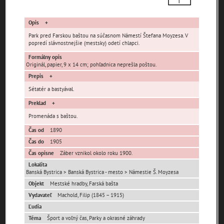
čas
Opis
Park pred Farskou baštou na súčasnom Námestí Štefana Moyzesa. V
popredí slávnostnejšie (mestsky) odetí chlapci.
Formálny opis
Originál, papier, 9 x 14 cm; pohľadnica neprešla poštou.
Mestské časti
Prepis
Sétatér a bastyával.
Banská Bystrica -
Fončorda
Iliaš
mesto
Preklad
Jakub
Kostiviarska
Kráľová
Promenáda s baštou.
Kremnička
Majer
Podlavice
Čas od
1890
Pršianska Terasa
Radvaň
Rakytovce
Čas do
1905
Čas opisne
Záber vznikol okolo roku 1900.
Rudlová
Sásová
Senica
Lokalita
Skubín
Šalková
Uhlisko
Banská Bystrica > Banská Bystrica - mesto > Námestie Š. Moyzesa
Uľanka
Objekt
Mestské hradby, Farská bašta
Vydavateľ
Machold, Filip (1845 – 1915)
Ľudia
Ulice (podľa abecedy)
Téma
Šport a voľný čas, Parky a okrasné záhrady