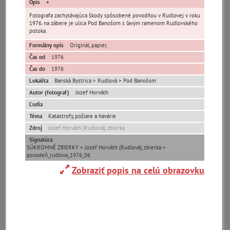
čas
Opis
Fotografa zachytávajúca škody spôsobené povodňou v Rudlovej v roku
1976. na zábere je ulica Pod Banošom s ľavým ramenom Rudlovského
potoka.
Formálny opis
Originál, papier,
Čas od
1976
Čas do
1976
Mestské časti
Lokalita
Banská Bystrica > Rudlová > Pod Banošom
Autor (fotograf)
Jozef Horváth
Banská Bystrica -
Fončorda
Iliaš
mesto
Ľudia
Téma
Katastrofy, požiare a havárie
Jakub
Kostiviarska
Kráľová
Zdroj
Jozef Horváth (Rudlová), zbierka
Kremnička
Majer
Podlavice
Signatúra
Pršianska Terasa
Radvaň
Rakytovce
SÚKROMNÉ ZBIERKY > Jozef Horváth (Rudlová), zbierka >
povodeň_rudlova_1976_06
Rudlová
Sásová
Senica
Zobraziť popis na celú obrazovku
Skubín
Šalková
Uhlisko
Uľanka
Ulice (podľa abecedy)