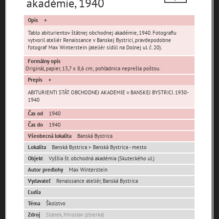
akadémie, 1940
čas
Opis
Tablo abiturientov štátnej obchodnej akadémie, 1940. Fotografiu
vytvoril ateliér Renaissance v Banskej Bystrici, pravdepodobne
fotograf Max Winterstein (ateliér sídlil na Dolnej ul. č. 20).
Formálny opis
Mestské časti
Originál, papier, 13,7 x 8,6 cm; pohľadnica neprešla poštou.
Prepis
Banská Bystrica -
ABITURIENTI STÁT. OBCHODNEJ AKADEMIE v BANSKEJ BYSTRICI. 1930-
Fončorda
Iliaš
mesto
1940
Jakub
Kostiviarska
Kráľová
Čas od
1940
Čas do
1940
Kremnička
Majer
Podlavice
Všeobecná lokalita
Banská Bystrica
Pršianska Terasa
Radvaň
Rakytovce
Lokalita
Banská Bystrica > Banská Bystrica - mesto
Rudlová
Sásová
Senica
Objekt
Vyššia št. obchodná akadémia (Skuteckého ul.)
Skubín
Šalková
Uhlisko
Autor predlohy
Max Winterstein
Uľanka
Vydavateľ
Renaissance ateliér, Banská Bystrica
Ľudia
Téma
Školstvo
Ulice (podľa abecedy)
Zdroj
Stanek, Miroslav (zbierka)