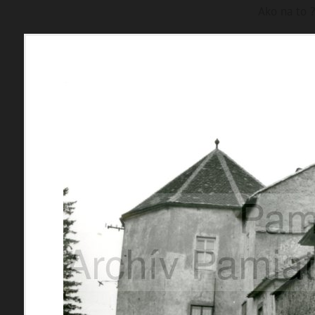
Ako na to ?
p
a
m
M
a
p
B
a
n
s
k
á
všetky lokality
FILTER
1195 inventárn
materiály
miesta
Mestské časti
témy
Banská Bystrica - mesto
Jakub
udalosti
Kremnička
Pršianska Terasa
ľudia
Rudlová
Skubín