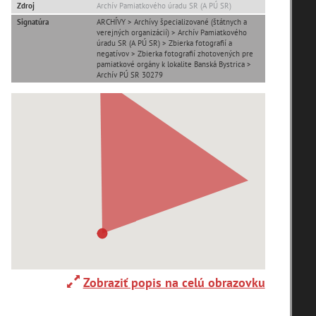
Zdroj
Archív Pamiatkového úradu SR (A PÚ SR)
Signatúra
ARCHÍVY > Archívy špecializované (štátnych a
verejných organizácií) > Archív Pamiatkového
úradu SR (A PÚ SR) > Zbierka fotografií a
negatívov > Zbierka fotografií zhotovených pre
pamiatkové orgány k lokalite Banská Bystrica >
Archív PÚ SR 30279
T
U
V
W
X
Y
Z
zoradiť podľa
Zobraziť popis na celú obrazovku