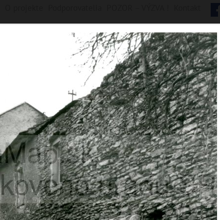
O projekte
Podporovatelia
POZOR – VÝZVA !
Kontakt
B
y
s
t
r
i
c
a
ych jednotiek, 1922 digitálnych záberov
Fončorda
Kostiviarska
Majer
Radvaň
Sásová
Šalková