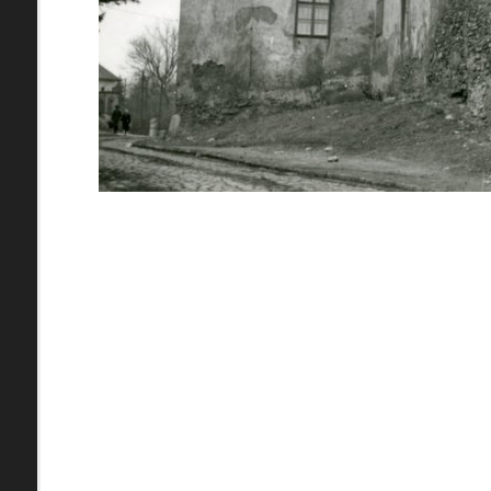
zdroje
Uľanka
pamiatky
Ulice (podľa abe
čas
0-
A
B
C
D
9
29. augusta (1)
pam