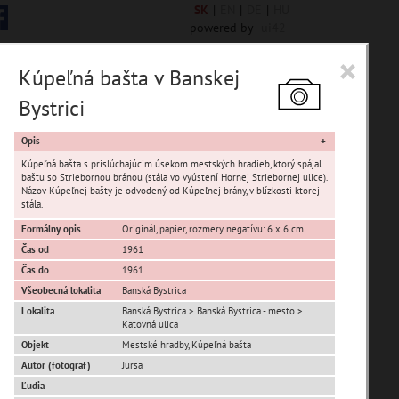
SK
|
EN
|
DE
|
HU
powered by
ui42
×
Kúpeľná bašta v Banskej
Bystrici
Opis
Kúpeľná bašta s prislúchajúcim úsekom mestských hradieb, ktorý spájal
baštu so Striebornou bránou (stála vo vyústení Hornej Striebornej ulice).
Názov Kúpeľnej bašty je odvodený od Kúpeľnej brány, v blízkosti ktorej
stála.
Formálny opis
Originál, papier, rozmery negatívu: 6 x 6 cm
Čas od
1961
Čas do
1961
Iliaš
Všeobecná lokalita
Banská Bystrica
Kráľová
Lokalita
Banská Bystrica > Banská Bystrica - mesto >
Podlavice
Katovná ulica
Rakytovce
Objekt
Mestské hradby, Kúpeľná bašta
Senica
Autor (fotograf)
Jursa
Ľudia
Uhlisko