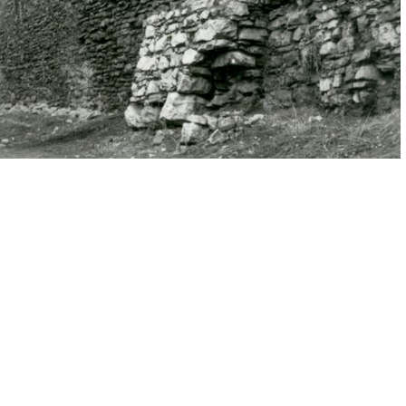
cedy)
E
F
G
H
I
J
K
L
M
N
O
P
R
S
map