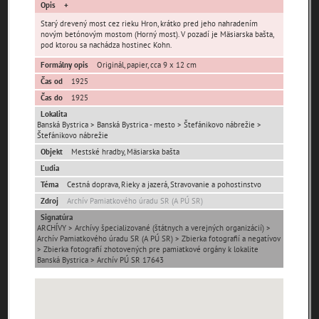
čas
Opis
Starý drevený most cez rieku Hron, krátko pred jeho nahradením
novým betónovým mostom (Horný most). V pozadí je Mäsiarska bašta,
pod ktorou sa nachádza hostinec Kohn.
Formálny opis
Originál, papier, cca 9 x 12 cm
Čas od
1925
Čas do
1925
Mestské časti
Lokalita
Banská Bystrica > Banská Bystrica - mesto > Štefánikovo nábrežie >
Banská Bystrica -
Štefánikovo nábrežie
Fončorda
Iliaš
mesto
Objekt
Mestské hradby, Mäsiarska bašta
Jakub
Kostiviarska
Kráľová
Ľudia
Kremnička
Majer
Podlavice
Téma
Cestná doprava, Rieky a jazerá, Stravovanie a pohostinstvo
Zdroj
Archív Pamiatkového úradu SR (A PÚ SR)
Pršianska Terasa
Radvaň
Rakytovce
Signatúra
Rudlová
Sásová
Senica
ARCHÍVY > Archívy špecializované (štátnych a verejných organizácií) >
Archív Pamiatkového úradu SR (A PÚ SR) > Zbierka fotografií a negatívov
Skubín
Šalková
Uhlisko
> Zbierka fotografií zhotovených pre pamiatkové orgány k lokalite
Uľanka
Banská Bystrica > Archív PÚ SR 17643
Ulice (podľa abecedy)