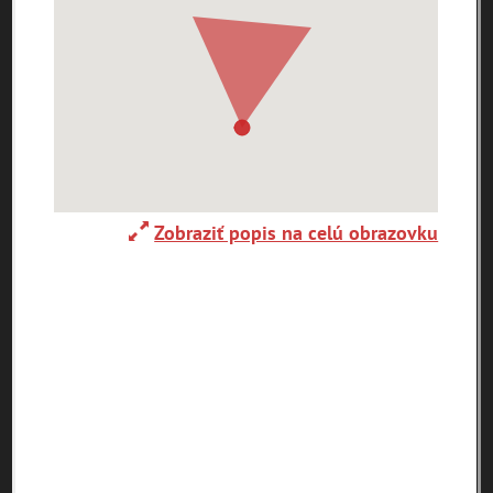
0-
A
B
C
D
E
F
G
H
I
J
K
9
L
M
N
O
P
R
S
T
U
V
W
X
Y
Z
29. augusta (1)
Zobraziť popis na celú obrazovku
pam
map
zoradiť podľa