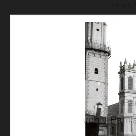
Ako na to ?
p
a
mM
a
p
B
a
n
s
k
á
všetky lokality
FILTER
1195 inventárn
materiály
miesta
Mestské časti
témy
Banská Bystrica - mesto
Jakub
udalosti
Kremnička
Pršianska Terasa
ľudia
Rudlová
Skubín