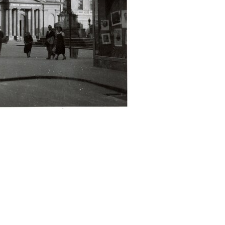
cedy)
E
F
G
H
I
J
K
L
M
N
O
P
R
S
map