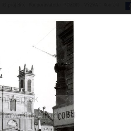
O projekte
Podporovatelia
POZOR – VÝZVA !
Kontakt
B
y
s
t
r
i
c
a
ych jednotiek, 1922 digitálnych záberov
Fončorda
Kostiviarska
Majer
Radvaň
Sásová
Šalková