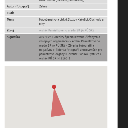
Autor (fotograf)
Zelms
Ľudia
Téma
Náboženstvo a cirkvi, Služby, Katolíci, Obchody a
trhy
Zdroj
Archív Pamiatkového úradu SR (A PÚ SR)
T
U
V
W
X
Y
Z
Signatúra
ARCHÍVY > Archívy špecializované (štátnych a
verejných organizácií) > Archív Pamiatkového
úradu SR (A PÚ SR) > Zbierka fotografií a
negatívov > Zbierka fotografií zhotovených pre
pamiatkové orgány k lokalite Banská Bystrica >
Archív PÚ SR N_2163_1
zoradiť podľa