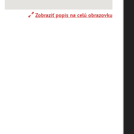
nyho ulica
Thurzov dom v
Thurzov do
kej Bystrici
Banskej Bystrici
Banskej Byst
Zobraziť popis na celú obrazovku
stol sv.
Kostol sv.
Kostol sv.
antiška
Františka
Františka
ského v...
Xaverského v...
Xaverského v
stol sv.
Kostol sv.
Thurzov do
antiška
Františka
Banskej Byst
ského v...
Xaverského v...
stol sv.
Kostol sv.
Kostol sv.
antiška
Františka
Františka