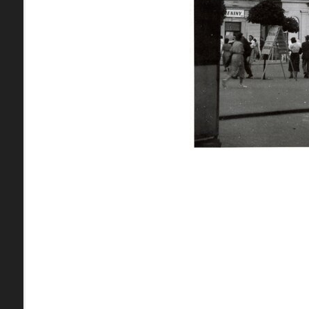
zdroje
Uľanka
pamiatky
Ulice (podľa abe
čas
0-
A
B
C
D
9
29. augusta (1)
pam