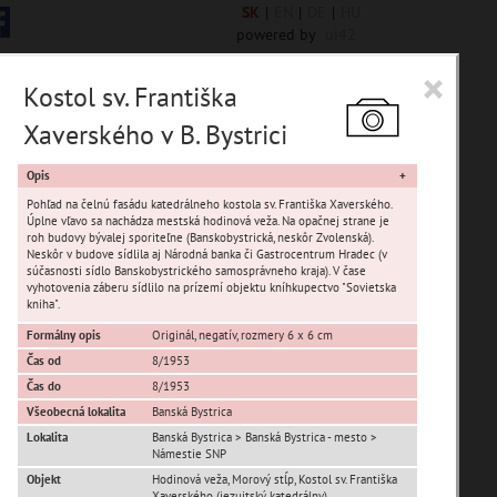
SK
|
EN
|
DE
|
HU
powered by
ui42
×
Kostol sv. Františka
Xaverského v B. Bystrici
Opis
Pohľad na čelnú fasádu katedrálneho kostola sv. Františka Xaverského.
Úplne vľavo sa nachádza mestská hodinová veža. Na opačnej strane je
roh budovy bývalej sporiteľne (Banskobystrická, neskôr Zvolenská).
Neskôr v budove sídlila aj Národná banka či Gastrocentrum Hradec (v
súčasnosti sídlo Banskobystrického samosprávneho kraja). V čase
vyhotovenia záberu sídlilo na prízemí objektu kníhkupectvo "Sovietska
kniha".
Formálny opis
Originál, negatív, rozmery 6 x 6 cm
Iliaš
Čas od
8/1953
Kráľová
Čas do
8/1953
Podlavice
Všeobecná lokalita
Banská Bystrica
Rakytovce
Lokalita
Banská Bystrica > Banská Bystrica - mesto >
Námestie SNP
Senica
Objekt
Hodinová veža, Morový stĺp, Kostol sv. Františka
Uhlisko
Xaverského (jezuitský, katedrálny)