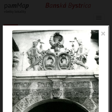
pa
m
M
a
p
B
a
n
s
k
á
B
y
s
t
r
i
c
a
všetky lokality
Menu
×
1195 inventárnych jednotiek, 1922
digitálnych záberov
materiály
miesta
témy
udalosti
ľudia
zdroje
pamiatky