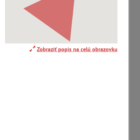
nyho ulica
Thurzov dom v
Thurzov do
kej Bystrici
Banskej Bystrici
Banskej Byst
stol sv.
Kostol sv.
Kostol sv.
Zobraziť popis na celú obrazovku
antiška
Františka
Františka
ského v...
Xaverského v...
Xaverského v
stol sv.
Kostol sv.
Thurzov do
antiška
Františka
Banskej Byst
ského v...
Xaverského v...
stol sv.
Kostol sv.
Kostol sv.
antiška
Františka
Františka