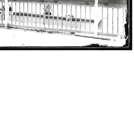
cedy)
E
F
G
H
I
J
K
L
M
N
O
P
R
S
map