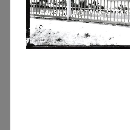
zdroje
Uľanka
pamiatky
Ulice (podľa abe
čas
0-
A
B
C
D
9
29. augusta (1)
pam