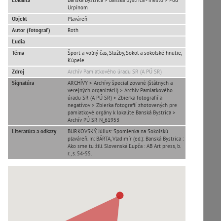
Lokalita
Banská Bystrica > Banská Bystrica - mesto > Pod
Urpínom
Objekt
Plaváreň
Autor (fotograf)
Roth
Ľudia
Téma
Šport a voľný čas, Služby, Sokol a sokolské hnutie,
Kúpele
T
U
V
W
X
Y
Z
Zdroj
Archív Pamiatkového úradu SR (A PÚ SR)
Signatúra
ARCHÍVY > Archívy špecializované (štátnych a
verejných organizácií) > Archív Pamiatkového
úradu SR (A PÚ SR) > Zbierka fotografií a
negatívov > Zbierka fotografií zhotovených pre
pamiatkové orgány k lokalite Banská Bystrica >
Archív PÚ SR N_61953
zoradiť podľa
Literatúra a odkazy
BURKOVSKÝ, Július: Spomienka na Sokolskú
plaváreň. In: BÁRTA, Vladimír (ed.): Banská Bystrica :
Ako sme tu žili. Slovenská Ľupča : AB Art press, b.
r., s. 54-55.