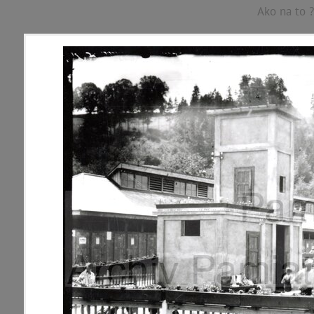
Ako na to ?
p
a
m
M
a
p
B
a
n
s
ká
všetky lokality
FILTER
1195 inventárn
materiály
miesta
Mestské časti
témy
Banská Bystrica - mesto
Jakub
udalosti
Kremnička
Pršianska Terasa
ľudia
Rudlová
Skubín