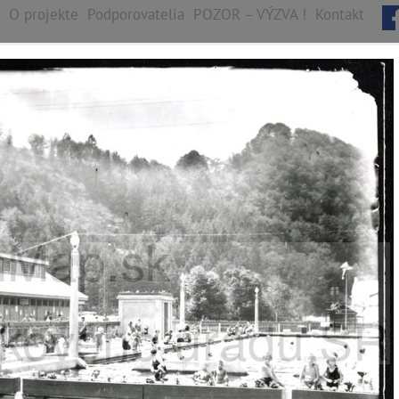
O projekte
Podporovatelia
POZOR – VÝZVA !
Kontakt
B
y
s
t
r
i
c
a
ych jednotiek, 1922 digitálnych záberov
Fončorda
Kostiviarska
Majer
Radvaň
Sásová
Šalková