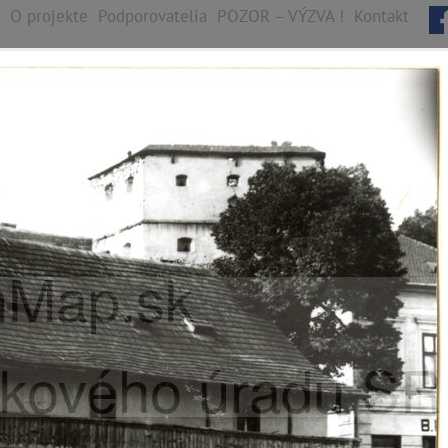
O projekte
Podporovatelia
POZOR – VÝZVA !
Kontakt
B
y
s
t
r
i
c
a
ych jednotiek, 1922 digitálnych záberov
Fončorda
Kostiviarska
Majer
Radvaň
Sásová
Šalková