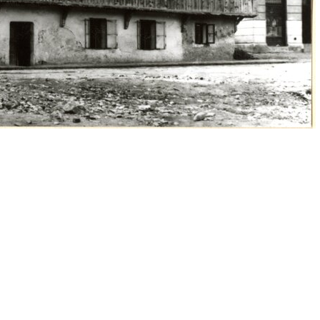
cedy)
E
F
G
H
I
J
K
L
M
N
O
P
R
S
map