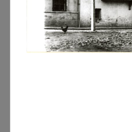
zdroje
Uľanka
pamiatky
Ulice (podľa abe
čas
0-
A
B
C
D
9
29. augusta (1)
pam