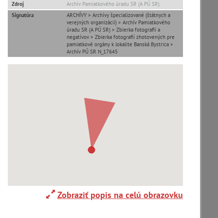
Zdroj
Archív Pamiatkového úradu SR (A PÚ SR)
Signatúra
ARCHÍVY > Archívy špecializované (štátnych a
verejných organizácií) > Archív Pamiatkového
úradu SR (A PÚ SR) > Zbierka fotografií a
negatívov > Zbierka fotografií zhotovených pre
pamiatkové orgány k lokalite Banská Bystrica >
Archív PÚ SR N_17645
T
U
V
W
X
Y
Z
zoradiť podľa
Zobraziť popis na celú obrazovku