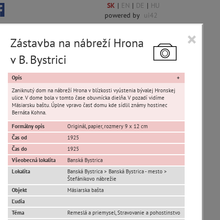
SK
|
EN
|
DE
|
HU
powered by
ui42
×
Zástavba na nábreží Hrona
v B. Bystrici
Opis
Zaniknutý dom na nábreží Hrona v blízkosti vyústenia bývalej Hronskej
ulice. V dome bola v tomto čase obuvnícka dielňa. V pozadí vidíme
Mäsiarsku baštu. Úplne vpravo časť domu kde sídlil známy hostinec
Bernáta Kohna.
Formálny opis
Originál, papier, rozmery 9 x 12 cm
Čas od
1925
Čas do
1925
Iliaš
Všeobecná lokalita
Banská Bystrica
Kráľová
Lokalita
Banská Bystrica > Banská Bystrica - mesto >
Podlavice
Štefánikovo nábrežie
Rakytovce
Objekt
Mäsiarska bašta
Senica
Ľudia
Téma
Remeslá a priemysel, Stravovanie a pohostinstvo
Uhlisko