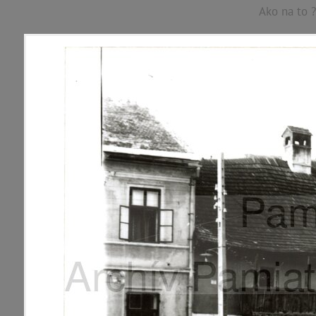
Ako na to ?
p
a
m
M
ap
B
a
n
s
k
á
všetky lokality
FILTER
1195 inventárn
materiály
miesta
Mestské časti
témy
Banská Bystrica - mesto
Jakub
udalosti
Kremnička
Pršianska Terasa
ľudia
Rudlová
Skubín