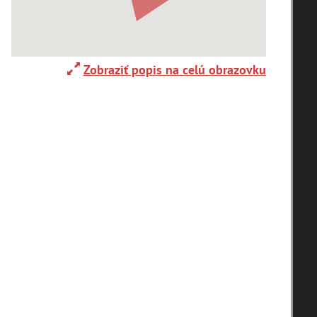
nyho ulica
Thurzov dom v
Thurzov do
kej Bystrici
Banskej Bystrici
Banskej Byst
Zobraziť popis na celú obrazovku
stol sv.
Kostol sv.
Kostol sv.
antiška
Františka
Františka
ského v...
Xaverského v...
Xaverského v
stol sv.
Kostol sv.
Thurzov do
antiška
Františka
Banskej Byst
ského v...
Xaverského v...
stol sv.
Kostol sv.
Kostol sv.
antiška
Františka
Františka