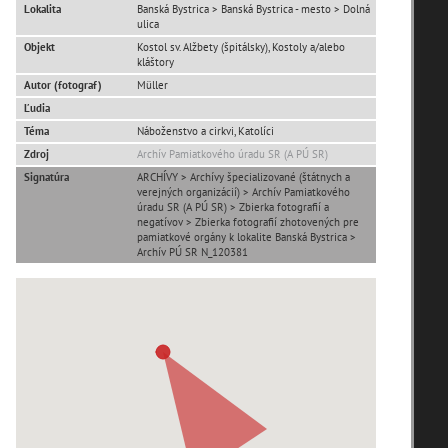
Lokalita
Banská Bystrica > Banská Bystrica - mesto > Dolná
ulica
Objekt
Kostol sv. Alžbety (špitálsky), Kostoly a/alebo
kláštory
Autor (fotograf)
Müller
Ľudia
T
U
V
W
X
Y
Z
Téma
Náboženstvo a cirkvi, Katolíci
Zdroj
Archív Pamiatkového úradu SR (A PÚ SR)
Signatúra
ARCHÍVY > Archívy špecializované (štátnych a
verejných organizácií) > Archív Pamiatkového
úradu SR (A PÚ SR) > Zbierka fotografií a
negatívov > Zbierka fotografií zhotovených pre
pamiatkové orgány k lokalite Banská Bystrica >
Archív PÚ SR N_120381
zoradiť podľa