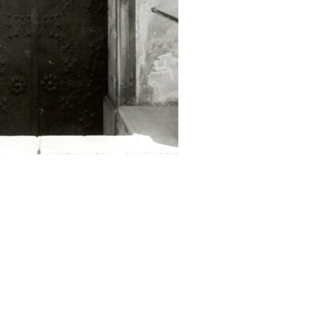
cedy)
E
F
G
H
I
J
K
L
M
N
O
P
R
S
map