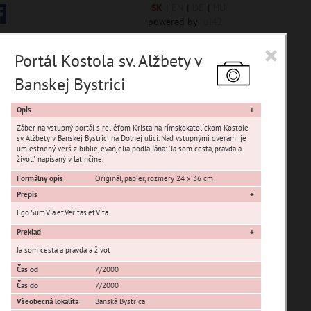
SK
|
EN
|
DE
|
HU
powered by
ui42
×
Portál Kostola sv. Alžbety v
Banskej Bystrici
Opis
Záber na vstupný portál s reliéfom Krista na rímskokatolíckom Kostole
sv. Alžbety v Banskej Bystrici na Dolnej ulici. Nad vstupnými dverami je
umiestnený verš z biblie, evanjelia podľa Jána: "Ja som cesta, pravda a
život." napísaný v latinčine.
Formálny opis
Originál, papier, rozmery 24 x 36 cm
Prepis
Iliaš
Ego.Sum.Via.et.Veritas.et.Vita
Kráľová
Preklad
Podlavice
Ja som cesta a pravda a život
Rakytovce
Čas od
7/2000
Senica
Čas do
7/2000
Všeobecná lokalita
Banská Bystrica
Uhlisko