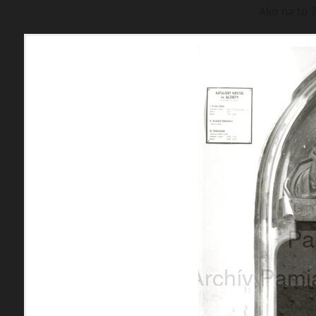
Ako na to ?
pa
m
M
a
p
B
an
s
k
á
všetky lokality
FILTER
1195 inventárn
materiály
miesta
Mestské časti
témy
Banská Bystrica - mesto
Jakub
udalosti
Kremnička
Pršianska Terasa
ľudia
Rudlová
Skubín