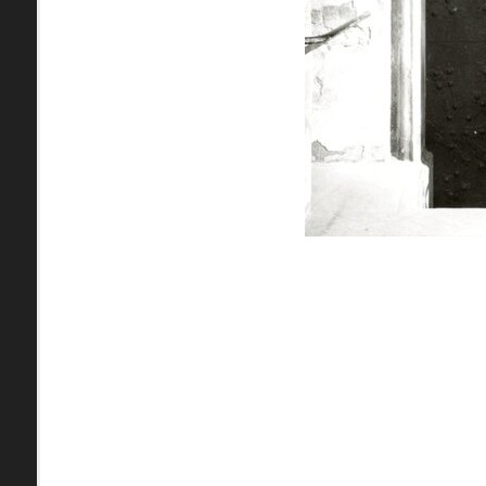
zdroje
Uľanka
pamiatky
Ulice (podľa abe
čas
0-
A
B
C
D
9
29. augusta (1)
pam