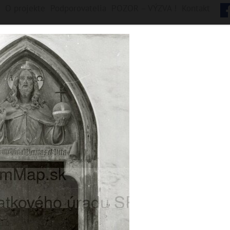
O projekte
Podporovatelia
POZOR – VÝZVA !
Kontakt
B
y
s
t
r
ic
a
ych jednotiek, 1922 digitálnych záberov
Fončorda
Kostiviarska
Majer
Radvaň
Sásová
Šalková