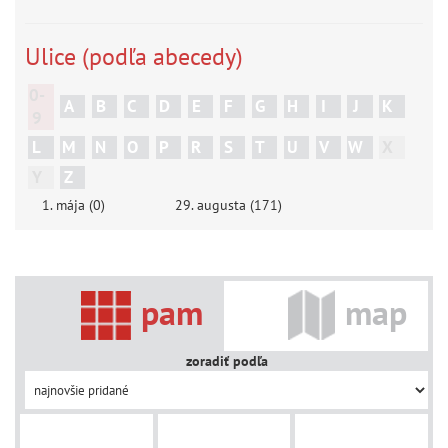
Ulice (podľa abecedy)
0-
A
B
C
D
E
F
G
H
I
J
K
9
L
M
N
O
P
R
S
T
U
V
W
X
Y
Z
1. mája (0)
29. augusta (171)
pam
map
zoradiť podľa