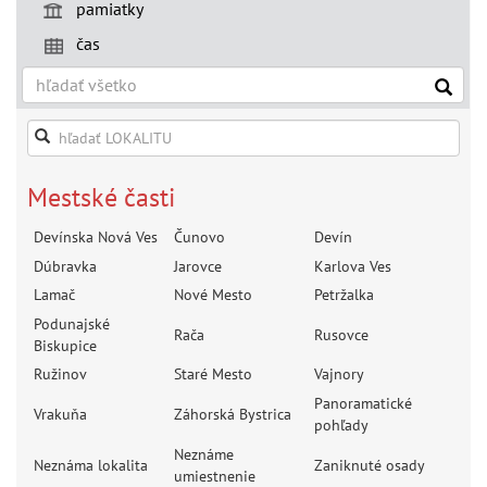
pamiatky
čas
Mestské časti
Devínska Nová Ves
Čunovo
Devín
Dúbravka
Jarovce
Karlova Ves
Lamač
Nové Mesto
Petržalka
Podunajské
Rača
Rusovce
Biskupice
Ružinov
Staré Mesto
Vajnory
Panoramatické
Vrakuňa
Záhorská Bystrica
pohľady
Neznáme
Neznáma lokalita
Zaniknuté osady
umiestnenie