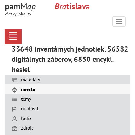
p
a
m
M
a
p
B
r
a
t
i
s
l
a
v
a
všetky lokality
Menu
33648 inventárnych jednotiek, 56582
digitálnych záberov, 6850 encykl.
hesiel
materiály
miesta
témy
udalosti
ľudia
zdroje