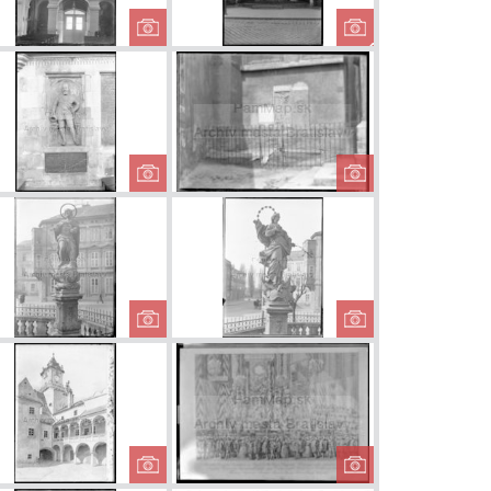
láštor
Kostol
Stĺp sv. Jozef
osrdných
Milosrdných
Hviezdoslav
- antické...
bratov - organ
m námest
a Imricha
Náhrobok
Dóm sväté
rházyho v
Mikuláša
Martina
nke sv...
Pálffyho v...
ý stĺp na
Morový stĺp na
Morový stĺp
m námestí
Rybnom námestí
Rybnom náme