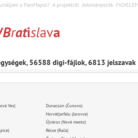
sználjam a PamMapot?
A projektről
Adományozók
FIGYELEM
/
B
r
a
t
i
s
l
av
a
ységek, 56588 digi-fájlok, 6813 jelszavak
ová Ves)
Dunacsún (Čunovo)
Horvátjarfalu (Jarovce)
Újváros (Nové mesto)
pice)
Récse (Rača)