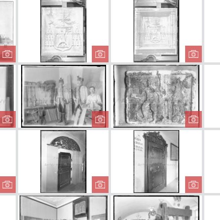
Soška sv.
Židovská štvrť po
Bičov
Ladislava
požiari v roku
1913
Grassalkovichov
Erb Pálffyovcov
Erb P
palác v 19.
storočí
Múzeum mesta
Stolárska dielňa
Relié
Bratislavy
v Starej radnici
r
Sv. Ján
Dvere na chodbe
Vyrezá
Nepomucký v
radnice
me