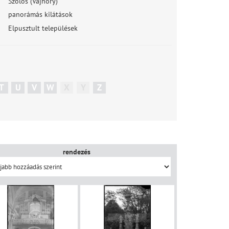
Szölös (Vajnory)
panorámás kilátások
Elpusztult települések
T
U
V
W
X
Y
Z
rendezés