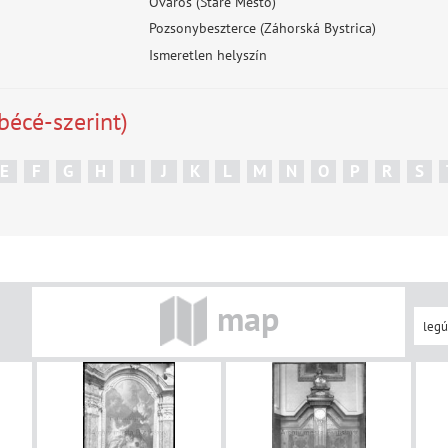
Óváros (Staré Mesto)
Pozsonybeszterce (Záhorská Bystrica)
Ismeretlen helyszín
bécé-szerint)
E
F
G
H
I
J
K
L
M
N
O
P
R
S
map