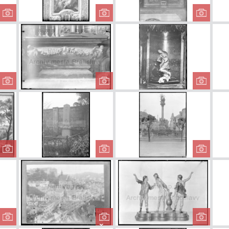
Kostol
Kostol
K
Milosrdných
Milosrdných
Mil
bratov - obraz...
bratov - obraz...
bratov 
Dóm svätého
Kaplnka sv. Jána
Soch
Martina
Almužníka
Este
Kapl
Stará kaplnka na
Hrobka rodu
Morov
Hlbokej ceste pri
Esterházy na
Rybno
Kalvárii
Ondrejskom...