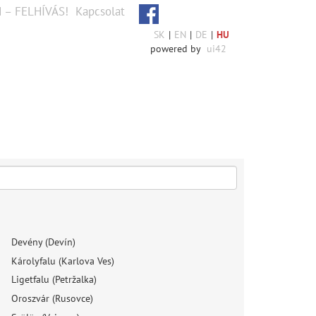
 – FELHÍVÁS!
Kapcsolat
SK
|
EN
|
DE
|
HU
powered by
ui42
Devény (Devín)
Károlyfalu (Karlova Ves)
Ligetfalu (Petržalka)
Oroszvár (Rusovce)