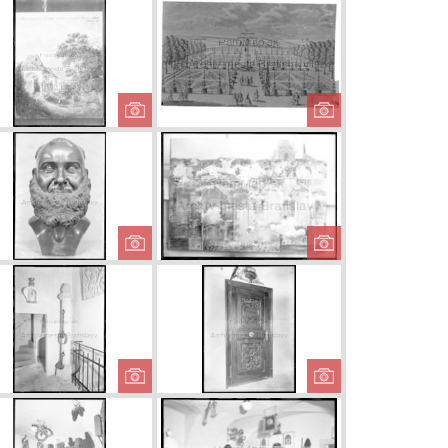
anie Krista
Radničné
Korunovác
nádvorie
Leopolda I
álffyovcov
Starý evanjelický
Záhrada let
cintorín
arcibiskups
paláca
f v Starej
Kapucín
Freska na St
adnici
radnici
vané dvere
Pranier vo veži
Dvere na v
stského
radnice
radnice