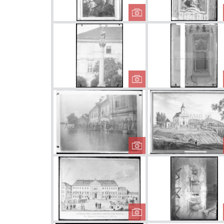
Kostol
Milosrdných
bratov - obraz...
Mariánsky stĺp na
Františkánskom
námestí
Vydrica počas
záplav v roku
1895