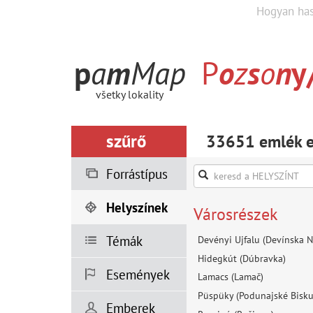
Hogyan ha
p
a
m
M
a
p
P
o
z
s
o
n
y
všetky lokality
szűrő
33651 emlék eg
Forrástípus
Helyszínek
Városrészek
Témák
Devényi Ujfalu (Devínska N
Hidegkút (Dúbravka)
Események
Lamacs (Lamač)
Püspüky (Podunajské Bisku
Emberek