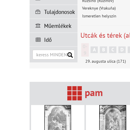
Ruzsinó (Ružinov)
Vereknye (Vrakuňa)
Tulajdonosok
Ismeretlen helyszín
Műemlékek
Utcák és térek (a
Idő
0-
A
B
C
D
9
29. augusta ulica (171)
pam