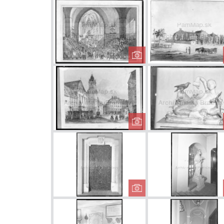
Špitál sv.
Ladislava
Korunovácia
Leopolda II.
Františkánske
námestie v 19.
storočí
Dvere v Starej
radnici