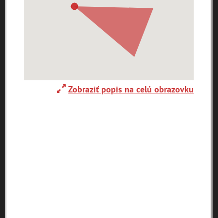
Ulice (podľa abecedy)
0-
A
B
C
D
E
F
G
H
I
J
K
9
L
M
N
O
P
R
S
T
U
V
W
X
Y
Z
Zobraziť popis na celú obrazovku
1. mája (0)
29. augusta (171)
pam
map
zoradiť podľa