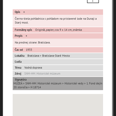
pamiatky
čas
Opis
Čierno-biela pohľadnica s pohľadom na pristavené lode na Dunaji a
Starý most.
Formálny opis
Originál, papier, cca. 9 x 14 cm, známka
Prepis
Na prednej strane: Bratislava.
Mestské časti
Čas od
1933
Lokalita
Bratislava > Bratislava-Staré Mesto
Devínska Nová Ves
Čunovo
Devín
Ľudia
Dúbravka
Jarovce
Karlova Ves
Téma
Vodná doprava
Lamač
Nové Mesto
Petržalka
Zdroj
SNM-HM: Historické múzeum
Podunajské
Rača
Rusovce
Signatúra
Biskupice
MÚZEÁ > SNM-HM: Historické múzeum > Historické vedy > 1. Fond dejín
20. storočia > H 18714
Ružinov
Staré Mesto
Vajnory
Panoramatické
Vrakuňa
Záhorská Bystrica
pohľady
Neznáme
Neznáma lokalita
Zaniknuté osady
umiestnenie