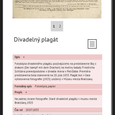
pamiatky
čas
1
2
Divadelný plagát
Mestské časti
Devínska Nová Ves
Čunovo
Devín
Opis
Dúbravka
Jarovce
Karlova Ves
Fotokópia divadelného plagátu pozývajúceho na predstavenie Boj s
drakom (Der kampf mit dem Drachen) na motívy balady Friedricha
Lamač
Nové Mesto
Petržalka
Schillera pravedpodobne v divadle Arena v Petržalke. Premiéra
predstavenia bola stanovená na 20. júla 1833. Plagát bol v čase
Podunajské
Rača
Rusovce
vyhotovenia fotografie (1925) uložený v Múzeu mesta Bratislavy.
Biskupice
Formálny opis
Fotokópia, papier
Ružinov
Staré Mesto
Vajnory
Prepis
Panoramatické
Vrakuňa
Záhorská Bystrica
Na zadnej strane fotografie: Staré divadelné plagáty v muzeu mesta
pohľady
Bratislavy, 1925
Neznáme
Neznáma lokalita
Zaniknuté osady
Čas od
20.07.1833
umiestnenie