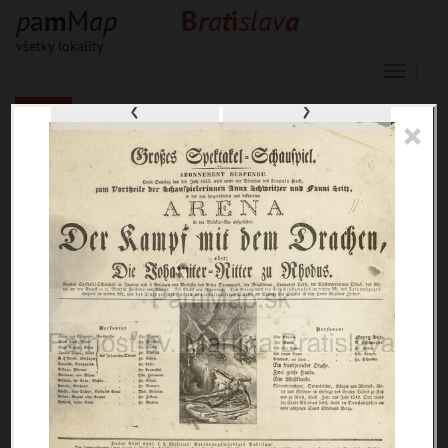
p
a
m
M
a
p
B
r
a
t
i
s
l
a
v
a
všetky lokality
Menu
‹
›
×
33653 inventárnych jednotiek, 56597
digitálnych záberov, 6845 encykl.
hesiel
materiály
miesta
témy
udalosti
ľudia
zdroje