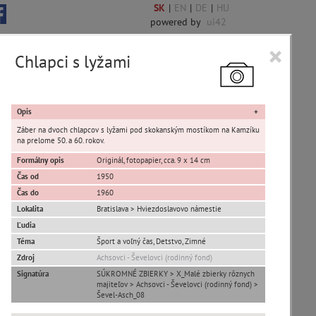
SK
|
EN
|
DE
|
HU
powered by
ui42
×
Chlapci s lyžami
6845 encykl. hesiel
Opis
Záber na dvoch chlapcov s lyžami pod skokanským mostíkom na Kamzíku
na prelome 50. a 60. rokov.
Formálny opis
Originál, fotopapier, cca. 9 x 14 cm
Čas od
1950
Čas do
1960
Lokalita
Bratislava > Hviezdoslavovo námestie
Devín
Ľudia
Karlova Ves
Téma
Šport a voľný čas, Detstvo, Zimné
Petržalka
Zdroj
Achsovci - Ševelovci (rodinný fond)
Rusovce
Signatúra
SÚKROMNÉ ZBIERKY > X_Malé zbierky rôznych
majiteľov > Achsovci - Ševelovci (rodinný fond) >
Vajnory
Ševel-Asch_08
Panoramatické pohľady