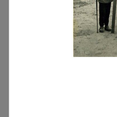
zdroje
Neznáma lokalita
pamiatky
Ulice (podľa abe
čas
0-
A
B
C
D
9
1. mája (0)
pam