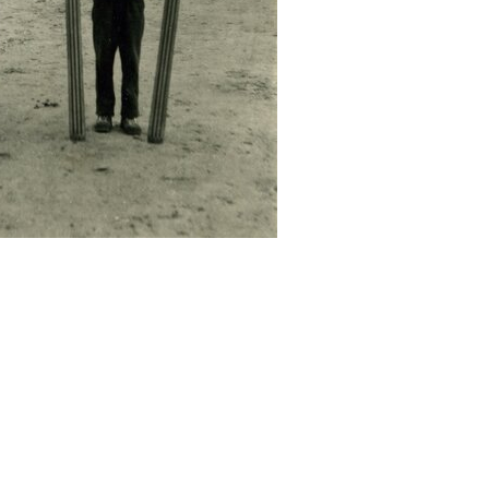
Neznáme umiestnenie
cedy)
E
F
G
H
I
J
K
L
M
N
O
P
R
S
29. augusta (171)
map