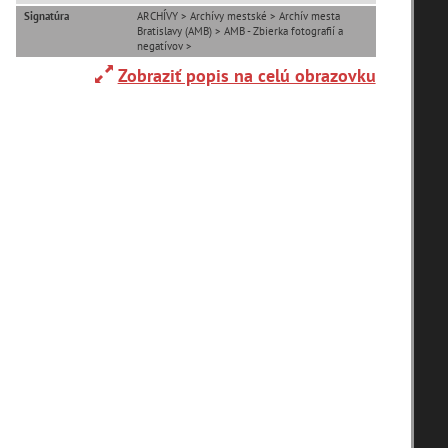
Zaniknuté osady
Signatúra
ARCHÍVY > Archívy mestské > Archív mesta
Bratislavy (AMB) > AMB - Zbierka fotografií a
negatívov >
Zobraziť popis na celú obrazovku
T
U
V
W
X
Y
Z
zoradiť podľa