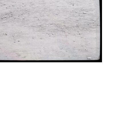
Neznáme umiestnenie
cedy)
E
F
G
H
I
J
K
L
M
N
O
P
R
S
29. augusta (171)
map