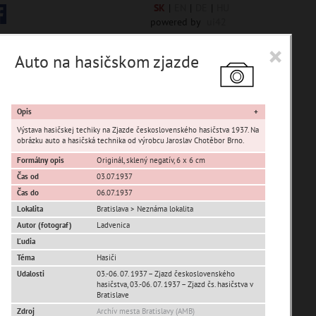
SK
|
EN
|
DE
|
HU
powered by
ui42
×
Auto na hasičskom zjazde
6844 encykl. hesiel
Opis
Výstava hasičskej techiky na Zjazde československého hasičstva 1937. Na
obrázku auto a hasičská technika od výrobcu Jaroslav Chotěbor Brno.
Formálny opis
Originál, sklený negatív, 6 x 6 cm
Čas od
03.07.1937
Čas do
06.07.1937
Lokalita
Bratislava > Neznáma lokalita
Devín
Autor (fotograf)
Ladvenica
Karlova Ves
Ľudia
Petržalka
Téma
Hasiči
Rusovce
Udalosti
03.-06. 07. 1937 – Zjazd československého
hasičstva, 03.-06. 07. 1937 – Zjazd čs. hasičstva v
Vajnory
Bratislave
Panoramatické pohľady
Zdroj
Archív mesta Bratislavy (AMB)