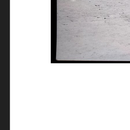
zdroje
Neznáma lokalita
pamiatky
Ulice (podľa abe
čas
0-
A
B
C
D
9
1. mája (0)
pam