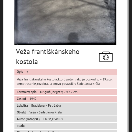
pamiatky
čas
Veža františkánskeho
Mestské časti
kostola
Devínska Nová Ves
Čunovo
Devín
Dúbravka
Jarovce
Karlova Ves
Opis
Veža františkánskeho kostola, ktorú potom, ako ju poškodilo v 19. stor.
Lamač
Nové Mesto
Petržalka
zemetrasenie, rozobrali a znovu postavili v Sade Janka Kráľa.
Podunajské
Rača
Rusovce
Formálny opis
Originál, negatív, 9 x 12 cm
Biskupice
Čas od
1942
Ružinov
Staré Mesto
Vajnory
Lokalita
Bratislava > Petržalka
Panoramatické
Vrakuňa
Záhorská Bystrica
Objekt
Veža v Sade Janka Kráľa
pohľady
Autor (fotograf)
Faust, Ovidius
Neznáme
Neznáma lokalita
Zaniknuté osady
Ľudia
umiestnenie