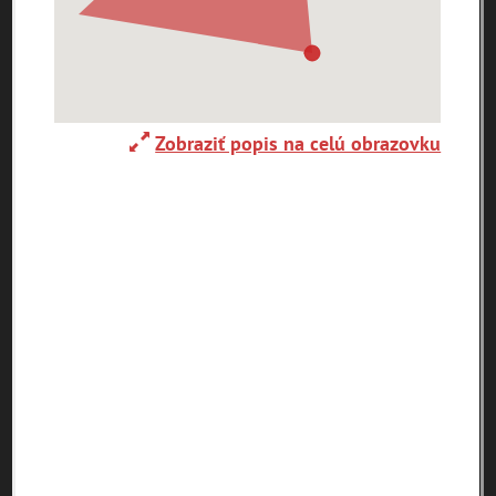
Ulice (podľa abecedy)
0-
A
B
C
D
E
F
G
H
I
J
K
9
Zobraziť popis na celú obrazovku
L
M
N
O
P
R
S
T
U
V
W
X
Y
Z
1. mája (0)
29. augusta (171)
pam
map
zoradiť podľa