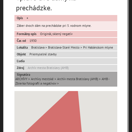
pamiatky
prechádzke.
čas
Opis
Záber dvoch dám na prechádzke pri 5. vodnom mlyne.
Formálny opis
Originál, sklený negatív
Čas od
1930
Lokalita
Bratislava > Bratislava-Staré Mesto > Pri Habánskom mlyne
Mestské časti
Objekt
Priemyselné stavby
Ľudia
Devínska Nová Ves
Čunovo
Devín
Zdroj
Archív mesta Bratislavy (AMB)
Dúbravka
Jarovce
Karlova Ves
Signatúra
ARCHÍVY > Archívy mestské > Archív mesta Bratislavy (AMB) > AMB -
Lamač
Nové Mesto
Petržalka
Zbierka fotografií a negatívov >
Podunajské
Rača
Rusovce
Biskupice
Ružinov
Staré Mesto
Vajnory
Panoramatické
Vrakuňa
Záhorská Bystrica
pohľady
Neznáme
Neznáma lokalita
Zaniknuté osady
umiestnenie