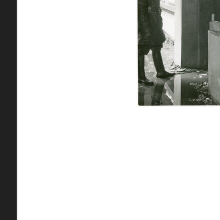
zdroje
Neznáma lokalita
pamiatky
Ulice (podľa abe
čas
0-
A
B
C
D
9
1. mája (0)
pam