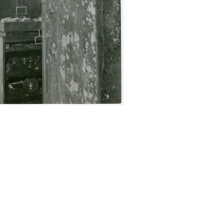
Neznáme umiestnenie
cedy)
E
F
G
H
I
J
K
L
M
N
O
P
R
S
29. augusta (171)
map