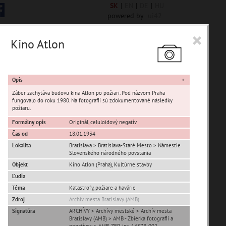
SK
|
EN
|
DE
|
HU
powered by
ui42
×
Kino Atlon
6844 encykl. hesiel
Opis
Záber zachytáva budovu kina Atlon po požiari. Pod názvom Praha
fungovalo do roku 1980. Na fotografií sú zdokumentované následky
požiaru.
Formálny opis
Originál, celuloidový negatív
Čas od
18.01.1934
Lokalita
Bratislava > Bratislava-Staré Mesto > Námestie
Slovenského národného povstania
Devín
Objekt
Kino Atlon (Praha), Kultúrne stavby
Karlova Ves
Ľudia
Petržalka
Téma
Katastrofy, požiare a havárie
Rusovce
Zdroj
Archív mesta Bratislavy (AMB)
Vajnory
Signatúra
ARCHÍVY > Archívy mestské > Archív mesta
Bratislavy (AMB) > AMB - Zbierka fotografií a
Panoramatické pohľady