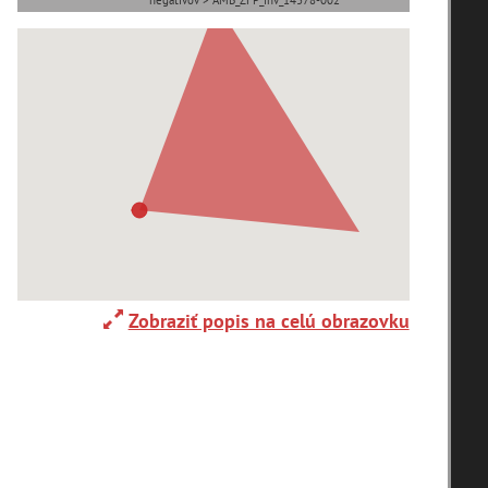
negatívov > AMB_ZFP_inv_14378-002
Zaniknuté osady
T
U
V
W
X
Y
Z
zoradiť podľa
Zobraziť popis na celú obrazovku