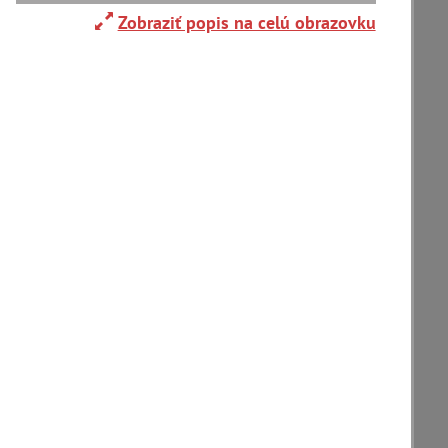
Zaniknuté osady
Zobraziť popis na celú obrazovku
T
U
V
W
X
Y
Z
zoradiť podľa