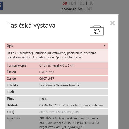
SK
|
EN
|
DE
|
HU
powered by
ui42
×
Hasičská výstava
6850 encykl. hesiel
Opis
Hasič v slávnostnej uniforme pri vystavenej požiarnickej technike
pražského výrobcu Chotěbor počas Zjazdu čs. hasičstva.
Formálny opis
Originál, negatív, 6 x 6 cm
Čas od
03.07.1937
Čas do
06.07.1937
Lokalita
Bratislava > Neznáma lokalita
Devín
Ľudia
Karlova Ves
Téma
Hasiči
Petržalka
Udalosti
03.-06. 07. 1937 – Zjazd čs. hasičstva v Bratislave
Rusovce
Zdroj
Archív mesta Bratislavy (AMB)
Vajnory
Signatúra
ARCHÍVY > Archívy mestské > Archív mesta
Bratislavy (AMB) > AMB - Zbierka fotografií a
Panoramatické pohľady
negatívov > AMB_ZFP_14462_017