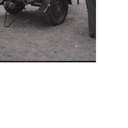
Neznáme umiestnenie
cedy)
E
F
G
H
I
J
K
L
M
N
O
P
R
S
29. augusta (171)
map