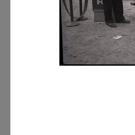
zdroje
Neznáma lokalita
pamiatky
Ulice (podľa abe
čas
0-
A
B
C
D
9
1. mája (0)
pam