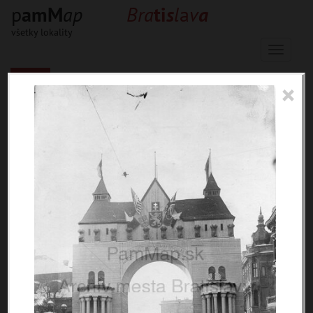
p
a
m
M
a
p
B
r
a
t
i
s
l
a
v
a
všetky lokality
Menu
×
33653 inventárnych jednotiek, 56597
digitálnych záberov, 6844 encykl.
hesiel
materiály
miesta
témy
udalosti
ľudia
zdroje