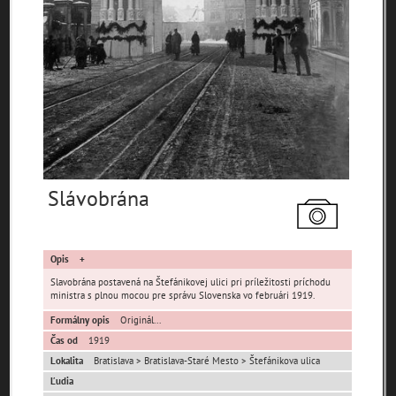
pamiatky
čas
Mestské časti
Slávobrána
Devínska Nová Ves
Čunovo
Devín
Dúbravka
Jarovce
Karlova Ves
Lamač
Nové Mesto
Petržalka
Opis
Podunajské
Rača
Rusovce
Biskupice
Slavobrána postavená na Štefánikovej ulici pri príležitosti príchodu
ministra s plnou mocou pre správu Slovenska vo februári 1919.
Ružinov
Staré Mesto
Vajnory
Formálny opis
Originál...
Panoramatické
Vrakuňa
Záhorská Bystrica
Čas od
1919
pohľady
Lokalita
Bratislava > Bratislava-Staré Mesto > Štefánikova ulica
Neznáme
Neznáma lokalita
Zaniknuté osady
Ľudia
umiestnenie