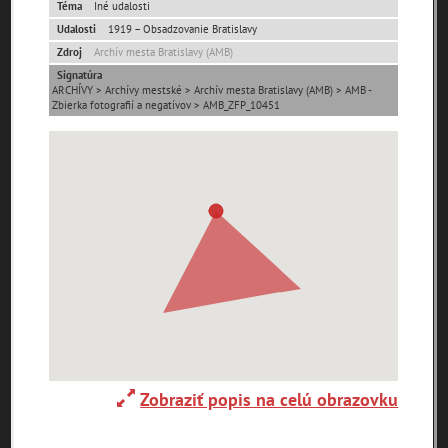
Téma
Iné udalosti
Udalosti
1919 – Obsadzovanie Bratislavy
Ulice (podľa abecedy)
Zdroj
Archív mesta Bratislavy (AMB)
Signatúra
ARCHÍVY > Archívy mestské > Archív mesta Bratislavy (AMB) > AMB -
0-
A
B
C
D
E
F
G
H
I
J
K
Zbierka fotografií a negatívov > AMB_ZFP_10451
9
L
M
N
O
P
R
S
T
U
V
W
X
Y
Z
1. mája (0)
29. augusta (171)
pam
map
zoradiť podľa
Zobraziť popis na celú obrazovku