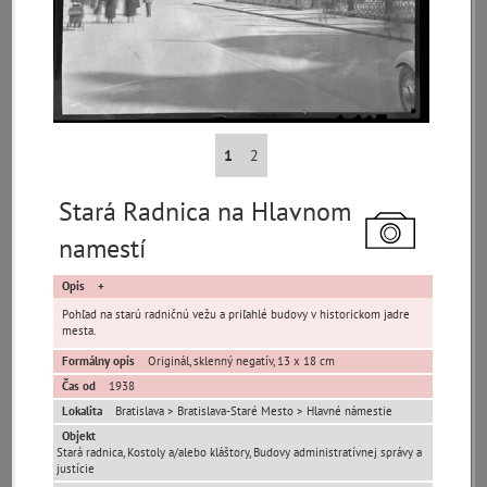
pamiatky
čas
1
2
Mestské časti
Stará Radnica na Hlavnom
Devínska Nová Ves
Čunovo
Devín
namestí
Dúbravka
Jarovce
Karlova Ves
Opis
Lamač
Nové Mesto
Petržalka
Pohľad na starú radničnú vežu a priľahlé budovy v historickom jadre
Podunajské
mesta.
Rača
Rusovce
Biskupice
Formálny opis
Originál, sklenný negatív, 13 x 18 cm
Ružinov
Staré Mesto
Vajnory
Čas od
1938
Panoramatické
Lokalita
Bratislava > Bratislava-Staré Mesto > Hlavné námestie
Vrakuňa
Záhorská Bystrica
pohľady
Objekt
Neznáme
Stará radnica, Kostoly a/alebo kláštory, Budovy administratívnej správy a
Neznáma lokalita
Zaniknuté osady
justície
umiestnenie