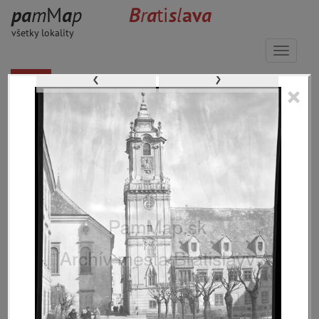
p
a
m
M
a
p
B
r
a
ti
s
l
a
v
a
všetky lokality
Menu
‹
›
×
33653 inventárnych jednotiek, 56597
digitálnych záberov, 6844 encykl.
hesiel
materiály
miesta
témy
udalosti
ľudia
zdroje