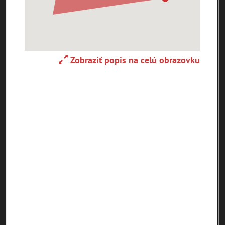
Ulice (podľa abecedy)
0-
A
B
C
D
E
F
G
H
I
J
K
9
Zobraziť popis na celú obrazovku
L
M
N
O
P
R
S
T
U
V
W
X
Y
Z
1. mája (0)
29. augusta (171)
pam
map
zoradiť podľa