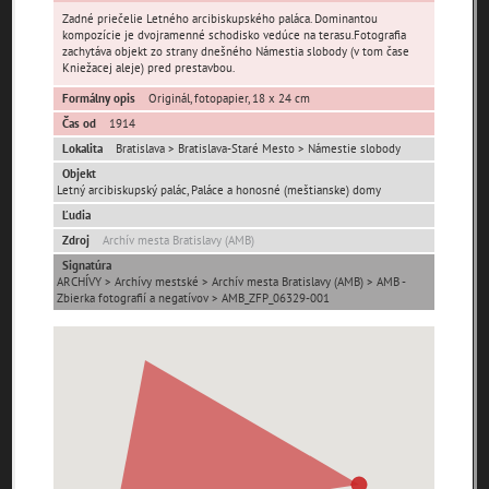
pamiatky
Zadné priečelie Letného arcibiskupského paláca. Dominantou
kompozície je dvojramenné schodisko vedúce na terasu.Fotografia
čas
zachytáva objekt zo strany dnešného Námestia slobody (v tom čase
Kniežacej aleje) pred prestavbou.
Formálny opis
Originál, fotopapier, 18 x 24 cm
Čas od
1914
Lokalita
Bratislava > Bratislava-Staré Mesto > Námestie slobody
Objekt
Mestské časti
Letný arcibiskupský palác, Paláce a honosné (meštianske) domy
Ľudia
Devínska Nová Ves
Čunovo
Devín
Zdroj
Archív mesta Bratislavy (AMB)
Signatúra
Dúbravka
Jarovce
Karlova Ves
ARCHÍVY > Archívy mestské > Archív mesta Bratislavy (AMB) > AMB -
Lamač
Nové Mesto
Petržalka
Zbierka fotografií a negatívov > AMB_ZFP_06329-001
Podunajské
Rača
Rusovce
Biskupice
Ružinov
Staré Mesto
Vajnory
Panoramatické
Vrakuňa
Záhorská Bystrica
pohľady
Neznáme
Neznáma lokalita
Zaniknuté osady
umiestnenie