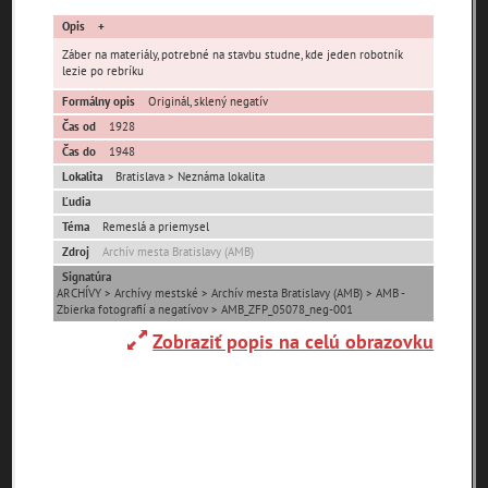
pamiatky
Opis
čas
Záber na materiály, potrebné na stavbu studne, kde jeden robotník
lezie po rebríku
Formálny opis
Originál, sklený negatív
Čas od
1928
Čas do
1948
Lokalita
Bratislava > Neznáma lokalita
Mestské časti
Ľudia
Téma
Remeslá a priemysel
Devínska Nová Ves
Čunovo
Devín
Zdroj
Archív mesta Bratislavy (AMB)
Dúbravka
Jarovce
Karlova Ves
Signatúra
ARCHÍVY > Archívy mestské > Archív mesta Bratislavy (AMB) > AMB -
Lamač
Nové Mesto
Petržalka
Zbierka fotografií a negatívov > AMB_ZFP_05078_neg-001
Podunajské
Rača
Rusovce
Zobraziť popis na celú obrazovku
Biskupice
Ružinov
Staré Mesto
Vajnory
Panoramatické
Vrakuňa
Záhorská Bystrica
pohľady
Neznáme
Neznáma lokalita
Zaniknuté osady
umiestnenie