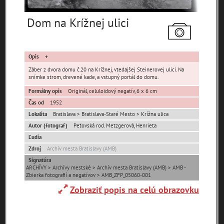
pamiatky
Dom na Krížnej ulici
čas
Opis
Záber z dvora domu č.20 na Krížnej, vtedajšej Steinerovej ulici. Na
snímke strom, drevené kade, a vstupný portál do domu.
Mestské časti
Formálny opis
Originál, celuloidový negatív, 6 x 6 cm
Čas od
1952
Devínska Nová Ves
Čunovo
Devín
Lokalita
Bratislava > Bratislava-Staré Mesto > Krížna ulica
Dúbravka
Jarovce
Karlova Ves
Autor (fotograf)
Peťovská rod. Metzgerová, Henrieta
Lamač
Nové Mesto
Petržalka
Ľudia
Podunajské
Zdroj
Archív mesta Bratislavy (AMB)
Rača
Rusovce
Biskupice
Signatúra
ARCHÍVY > Archívy mestské > Archív mesta Bratislavy (AMB) > AMB -
Ružinov
Staré Mesto
Vajnory
Zbierka fotografií a negatívov > AMB_ZFP_05060-001
Panoramatické
Zobraziť popis na celú obrazovku
Vrakuňa
Záhorská Bystrica
pohľady
Neznáme
Neznáma lokalita
Zaniknuté osady
umiestnenie