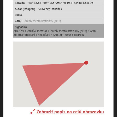
Lokalita
Bratislava > Bratislava-Staré Mesto > Kapitulská ulica
Autor (fotograf)
Silavecký, František
Ulice (podľa abecedy)
Ľudia
Zdroj
Archív mesta Bratislavy (AMB)
0-
A
B
C
D
E
F
G
H
I
J
K
Signatúra
9
ARCHÍVY > Archívy mestské > Archív mesta Bratislavy (AMB) > AMB -
Zbierka fotografií a negatívov > AMB_ZFP_05053_neg/poz
L
M
N
O
P
R
S
T
U
V
W
X
Y
Z
1. mája (0)
29. augusta (171)
pam
map
zoradiť podľa
Zobraziť popis na celú obrazovku