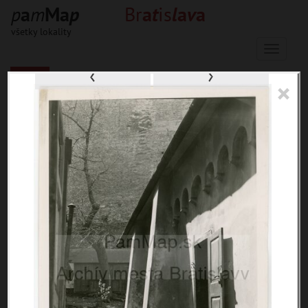
p
a
m
M
a
p
Br
a
t
is
l
a
v
a
všetky lokality
Menu
‹
›
×
33653 inventárnych jednotiek, 56597
digitálnych záberov, 6845 encykl.
hesiel
materiály
miesta
témy
udalosti
ľudia
zdroje