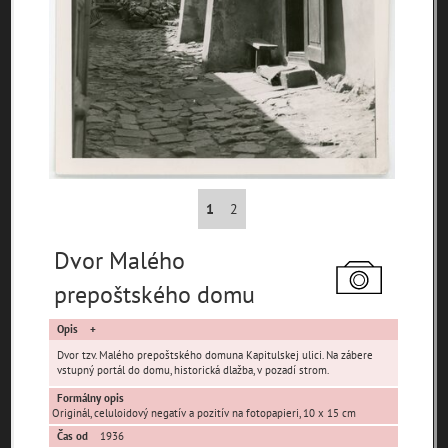
pamiatky
čas
Mestské časti
1
2
Devínska Nová Ves
Čunovo
Devín
Dúbravka
Jarovce
Karlova Ves
Dvor Malého
Lamač
Nové Mesto
Petržalka
prepoštského domu
Podunajské
Rača
Rusovce
Biskupice
Opis
Ružinov
Staré Mesto
Vajnory
Dvor tzv. Malého prepoštského domuna Kapitulskej ulici. Na zábere
Panoramatické
vstupný portál do domu, historická dlažba, v pozadí strom.
Vrakuňa
Záhorská Bystrica
pohľady
Formálny opis
Originál, celuloidový negatív a pozitív na fotopapieri, 10 x 15 cm
Neznáme
Neznáma lokalita
Zaniknuté osady
Čas od
1936
umiestnenie