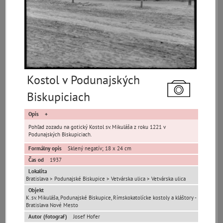
pamiatky
čas
Kostol v Podunajských
Mestské časti
Biskupiciach
Devínska Nová Ves
Čunovo
Devín
Opis
Dúbravka
Jarovce
Karlova Ves
Pohľad zozadu na gotický Kostol sv. Mikuláša z roku 1221 v
Lamač
Nové Mesto
Petržalka
Podunajských Biskupiciach.
Podunajské
Formálny opis
Sklený negatív; 18 x 24 cm
Rača
Rusovce
Biskupice
Čas od
1937
Ružinov
Staré Mesto
Vajnory
Lokalita
Bratislava > Podunajské Biskupice > Vetvárska ulica > Vetvárska ulica
Panoramatické
Vrakuňa
Záhorská Bystrica
Objekt
pohľady
K. sv. Mikuláša, Podunajské Biskupice, Rímskokatolícke kostoly a kláštory -
Bratislava Nové Mesto
Neznáme
Neznáma lokalita
Zaniknuté osady
Autor (fotograf)
Josef Hofer
umiestnenie