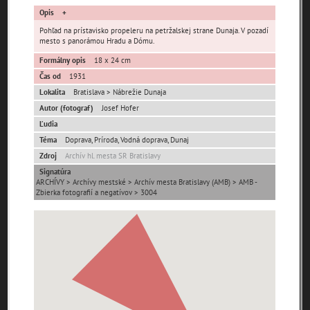
pamiatky
Opis
čas
Pohľad na prístavisko propeleru na petržalskej strane Dunaja. V pozadí
mesto s panorámou Hradu a Dómu.
Formálny opis
18 x 24 cm
Čas od
1931
Lokalita
Bratislava > Nábrežie Dunaja
Autor (fotograf)
Josef Hofer
Mestské časti
Ľudia
Téma
Doprava, Príroda, Vodná doprava, Dunaj
Devínska Nová Ves
Čunovo
Devín
Zdroj
Archív hl. mesta SR Bratislavy
Dúbravka
Jarovce
Karlova Ves
Signatúra
ARCHÍVY > Archívy mestské > Archív mesta Bratislavy (AMB) > AMB -
Lamač
Nové Mesto
Petržalka
Zbierka fotografií a negatívov > 3004
Podunajské
Rača
Rusovce
Biskupice
Ružinov
Staré Mesto
Vajnory
Panoramatické
Vrakuňa
Záhorská Bystrica
pohľady
Neznáme
Neznáma lokalita
Zaniknuté osady
umiestnenie