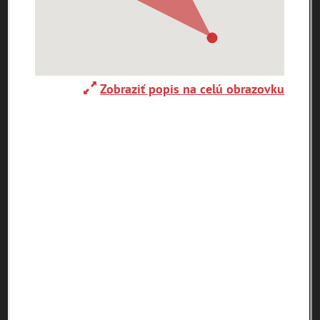
Ulice (podľa abecedy)
0-
A
B
C
D
E
F
G
H
I
J
K
9
Zobraziť popis na celú obrazovku
L
M
N
O
P
R
S
T
U
V
W
X
Y
Z
1. mája (0)
29. augusta (171)
pam
map
zoradiť podľa