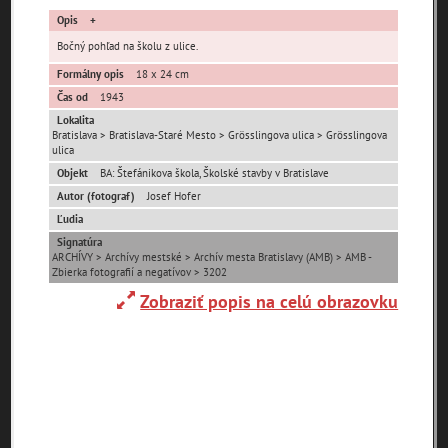
pamiatky
Opis
čas
Bočný pohľad na školu z ulice.
Formálny opis
18 x 24 cm
Čas od
1943
Lokalita
Bratislava > Bratislava-Staré Mesto > Grösslingova ulica > Grösslingova
ulica
Objekt
BA: Štefánikova škola, Školské stavby v Bratislave
Mestské časti
Autor (fotograf)
Josef Hofer
Devínska Nová Ves
Čunovo
Devín
Ľudia
Signatúra
Dúbravka
Jarovce
Karlova Ves
ARCHÍVY > Archívy mestské > Archív mesta Bratislavy (AMB) > AMB -
Lamač
Nové Mesto
Petržalka
Zbierka fotografií a negatívov > 3202
Podunajské
Zobraziť popis na celú obrazovku
Rača
Rusovce
Biskupice
Ružinov
Staré Mesto
Vajnory
Panoramatické
Vrakuňa
Záhorská Bystrica
pohľady
Neznáme
Neznáma lokalita
Zaniknuté osady
umiestnenie