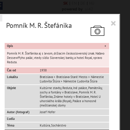
SK
|
EN
|
DE
|
HU
powered by
ui42
×
Pomník M. R. Štefánika
6844 encykl. hesiel
Opis
Pomník M. R. Štefánika aj s levom, držiacim československý znak. Naľavo
Dessewffyho palác, vtedy sídlo Slovenskej banky, a hotel Royal, vpravo
Reduta.
Čas od
1938
Lokalita
Bratislava > Bratislava-Staré Mesto > Námestie
Ľudovíta Štúra > Námestie Ľudovíta Štúra
Objekt
Kultúrne stavby, Reduta, Iné paláce, Pamätníky,
Devín
sochy a fontány v Bratislave, Pomník M. R.
Karlova Ves
Štefánika, Známe hotely v Bratislave, Hotel U
uhorského kráľa (Royal), Paláce a honosné
Petržalka
(meštianske) domy
Rusovce
Autor (fotograf)
Josef Hofer
Ľudia
Vajnory
Téma
Kultúra, Sochárstvo
Panoramatické pohľady