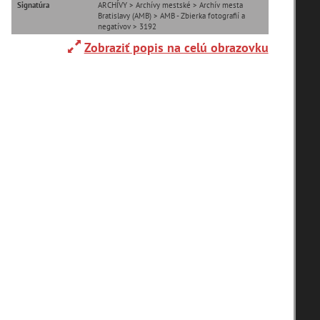
Signatúra
ARCHÍVY > Archívy mestské > Archív mesta
Zaniknuté osady
Bratislavy (AMB) > AMB - Zbierka fotografií a
negatívov > 3192
Zobraziť popis na celú obrazovku
T
U
V
W
X
Y
Z
zoradiť podľa