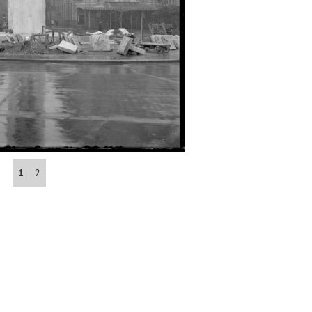
Neznáme umiestnenie
cedy)
E
F
G
H
I
J
K
L
M
N
O
P
R
S
29. augusta (171)
1
2
map