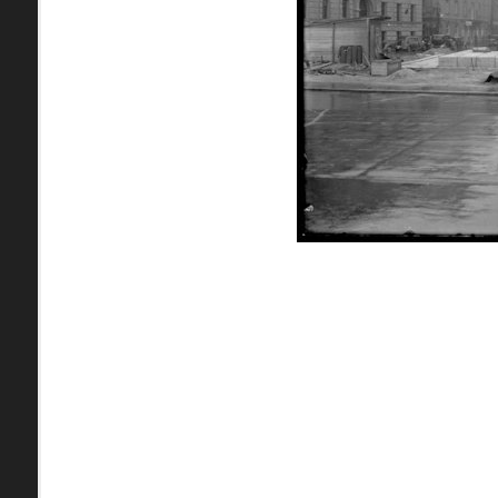
zdroje
Neznáma lokalita
pamiatky
Ulice (podľa abe
čas
0-
A
B
C
D
9
1. mája (0)
pam