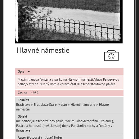
pamiatky
čas
Hlavné námestie
Mestské časti
Devínska Nová Ves
Čunovo
Devín
Opis
Dúbravka
Jarovce
Karlova Ves
Maximiliánova fontána v parku na Hlavnom námestí. Vľavo Palugyayov
Lamač
Nové Mesto
Petržalka
palác, v strede Zelený dom a vpravo časť Kutschersfeldovho paláca.
Podunajské
Čas od
1932
Rača
Rusovce
Biskupice
Lokalita
Bratislava > Bratislava-Staré Mesto > Hlavné námestie > Hlavné
Ružinov
Staré Mesto
Vajnory
námestie
Panoramatické
Objekt
Vrakuňa
Záhorská Bystrica
pohľady
Iné paláce, Kutscherfeldov palác, Maximiliánova fontána ("Roland"),
Paláce a honosné (meštianske) domy, Pamätníky, sochy a fontány v
Neznáme
Bratislave
Neznáma lokalita
Zaniknuté osady
umiestnenie
Autor (fotograf)
Josef Hofer