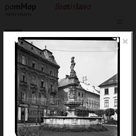
p
a
m
M
a
p
B
r
a
t
is
l
a
v
a
všetky lokality
Menu
×
33653 inventárnych jednotiek, 56603
digitálnych záberov, 6845 encykl.
hesiel
materiály
miesta
témy
udalosti
ľudia
zdroje