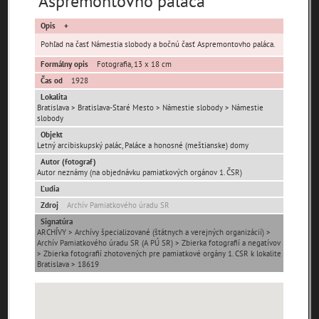
Aspremontovho paláca
pamiatky
Opis
čas
Pohľad na časť Námestia slobody a bočnú časť Aspremontovho paláca.
Formálny opis
Fotografia, 13 x 18 cm
Čas od
1928
Lokalita
Bratislava > Bratislava-Staré Mesto > Námestie slobody > Námestie
slobody
Mestské časti
Objekt
Letný arcibiskupský palác, Paláce a honosné (meštianske) domy
Devínska Nová Ves
Čunovo
Devín
Autor (fotograf)
Autor neznámy (na objednávku pamiatkových orgánov 1. ČSR)
Dúbravka
Jarovce
Karlova Ves
Ľudia
Lamač
Nové Mesto
Petržalka
Zdroj
Archív Pamiatkového úradu SR
Podunajské
Rača
Rusovce
Signatúra
Biskupice
ARCHÍVY > Archívy špecializované (štátnych a verejných organizácií) >
Archív Pamiatkového úradu SR (A PÚ SR) > Zbierka fotografií a negatívov
Ružinov
Staré Mesto
Vajnory
> Zbierka fotografií zhotovených pre pamiatkové orgány 1. CSR k lokalite
Panoramatické
Bratislava > 18619
Vrakuňa
Záhorská Bystrica
pohľady
Neznáme
Neznáma lokalita
Zaniknuté osady
umiestnenie