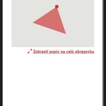
Ulice (podľa abecedy)
0-
A
B
C
D
E
F
G
H
I
J
K
9
L
M
N
O
P
R
S
T
U
V
W
X
Y
Z
1. mája (0)
29. augusta (171)
Zobraziť popis na celú obrazovku
pam
map
zoradiť podľa