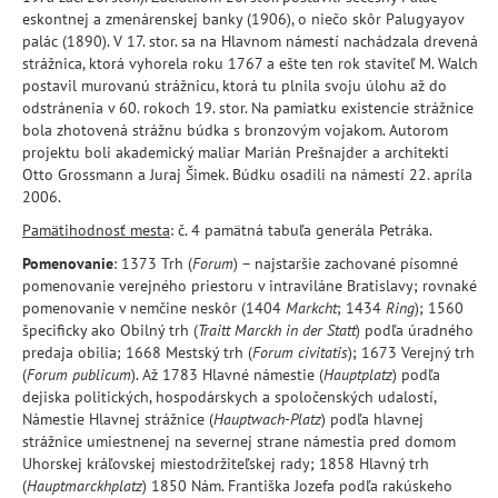
eskontnej a zmenárenskej banky (1906), o niečo skôr Palugyayov
palác (1890). V 17. stor. sa na Hlavnom námestí nachádzala drevená
strážnica, ktorá vyhorela roku 1767 a ešte ten rok staviteľ M. Walch
postavil murovanú strážnicu, ktorá tu plnila svoju úlohu až do
odstránenia v 60. rokoch 19. stor. Na pamiatku existencie strážnice
bola zhotovená strážnu búdka s bronzovým vojakom. Autorom
projektu boli akademický maliar Marián Prešnajder a architekti
Otto Grossmann a Juraj Šimek. Búdku osadili na námestí 22. apríla
2006.
Pamätihodnosť mesta
: č. 4 pamätná tabuľa generála Petráka.
Pomenovanie
: 1373 Trh (
Forum
) – najstaršie zachované písomné
pomenovanie verejného priestoru v intraviláne Bratislavy; rovnaké
pomenovanie v nemčine neskôr (1404
Markcht
; 1434
Ring
); 1560
špecificky ako Obilný trh (
Traitt Marckh in der Statt
) podľa úradného
predaja obilia; 1668 Mestský trh (
Forum civitatis
); 1673 Verejný trh
(
Forum publicum
). Až 1783 Hlavné námestie (
Hauptplatz
) podľa
dejiska politických, hospodárskych a spoločenských udalostí,
Námestie Hlavnej strážnice (
Hauptwach-Platz
) podľa hlavnej
strážnice umiestnenej na severnej strane námestia pred domom
Uhorskej kráľovskej miestodržiteľskej rady; 1858 Hlavný trh
(
Hauptmarckhplatz
) 1850 Nám. Františka Jozefa podľa rakúskeho