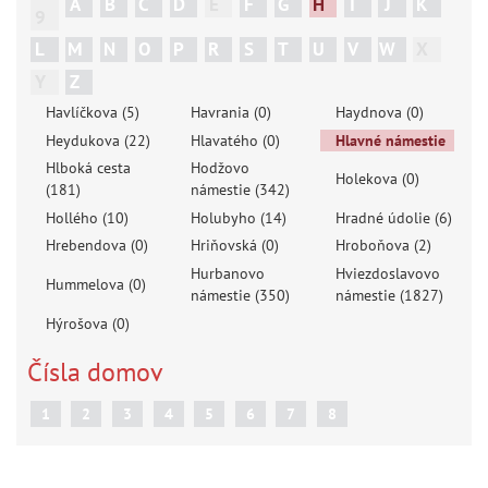
A
B
C
D
E
F
G
H
I
J
K
9
L
M
N
O
P
R
S
T
U
V
W
X
Y
Z
Havlíčkova (5)
Havrania (0)
Haydnova (0)
Heydukova (22)
Hlavatého (0)
Hlavné námestie
Hlboká cesta
Hodžovo
Holekova (0)
(181)
námestie (342)
Hollého (10)
Holubyho (14)
Hradné údolie (6)
Hrebendova (0)
Hriňovská (0)
Hroboňova (2)
Hurbanovo
Hviezdoslavovo
Hummelova (0)
námestie (350)
námestie (1827)
Hýrošova (0)
Čísla domov
1
2
3
4
5
6
7
8