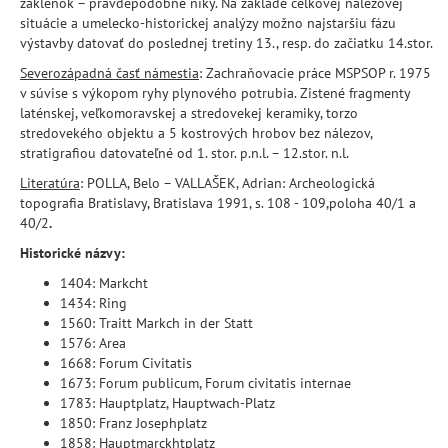
záklenok – pravdepodobne niky. Na základe celkovej nálezovej
situácie a umelecko-historickej analýzy možno najstaršiu fázu
výstavby datovať do poslednej tretiny 13., resp. do začiatku 14.stor.
Severozápadná časť námestia
: Zachraňovacie práce MSPSOP r. 1975
v súvise s výkopom ryhy plynového potrubia. Zistené fragmenty
laténskej, veľkomoravskej a stredovekej keramiky, torzo
stredovekého objektu a 5 kostrových hrobov bez nálezov,
stratigrafiou datovateľné od 1. stor. p.n.l. – 12.stor. n.l.
Literatúra
: POLLA, Belo – VALLAŠEK, Adrian: Archeologická
topografia Bratislavy, Bratislava 1991, s. 108 - 109,poloha 40/1 a
40/2
.
Historické názvy:
1404: Markcht
1434: Ring
1560: Traitt Markch in der Statt
1576: Area
1668: Forum Civitatis
1673: Forum publicum, Forum civitatis internae
1783: Hauptplatz, Hauptwach-Platz
1850: Franz Josephplatz
1858: Hauptmarckhtplatz