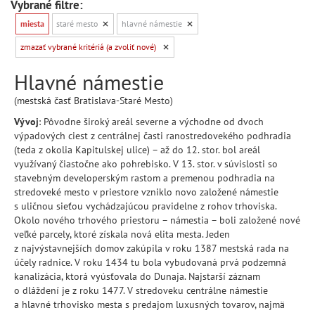
Vybrané filtre:
miesta
staré mesto
hlavné námestie
zmazať vybrané kritériá (a zvoliť nové)
Hlavné námestie
(mestská časť Bratislava-Staré Mesto)
Vývoj
: Pôvodne široký areál severne a východne od dvoch
výpadových ciest z centrálnej časti ranostredovekého podhradia
(teda z okolia Kapitulskej ulice) – až do 12. stor. bol areál
využívaný čiastočne ako pohrebisko. V 13. stor. v súvislosti so
stavebným developerským rastom a premenou podhradia na
stredoveké mesto v priestore vzniklo novo založené námestie
s uličnou sieťou vychádzajúcou pravidelne z rohov trhoviska.
Okolo nového trhového priestoru – námestia – boli založené nové
veľké parcely, ktoré získala nová elita mesta. Jeden
z najvýstavnejších domov zakúpila v roku 1387 mestská rada na
účely radnice. V roku 1434 tu bola vybudovaná prvá podzemná
kanalizácia, ktorá vyúsťovala do Dunaja. Najstarší záznam
o dláždení je z roku 1477. V stredoveku centrálne námestie
a hlavné trhovisko mesta s predajom luxusných tovarov, najmä