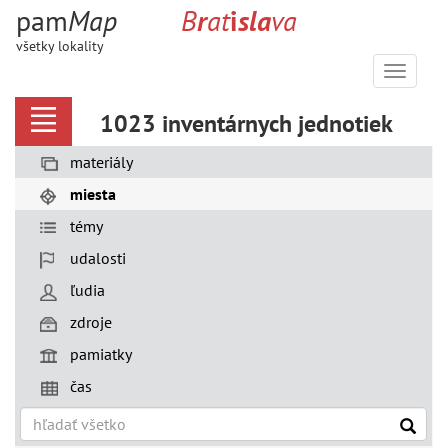
pam
M
a
p
B
r
a
t
i
s
l
a
v
a
všetky lokality
Menu
1023 inventárnych jednotiek
materiály
miesta
témy
udalosti
ľudia
zdroje
pamiatky
čas