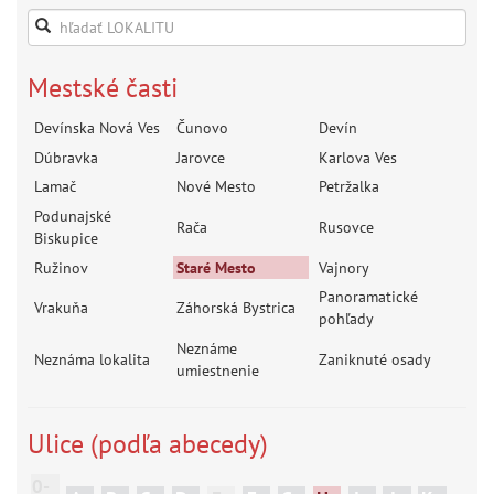
Mestské časti
Devínska Nová Ves
Čunovo
Devín
Dúbravka
Jarovce
Karlova Ves
Lamač
Nové Mesto
Petržalka
Podunajské
Rača
Rusovce
Biskupice
Ružinov
Staré Mesto
Vajnory
Panoramatické
Vrakuňa
Záhorská Bystrica
pohľady
Neznáme
Neznáma lokalita
Zaniknuté osady
umiestnenie
Ulice (podľa abecedy)
0-