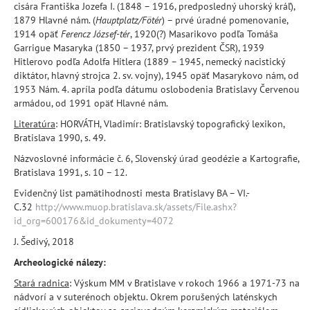
cisára Františka Jozefa I. (1848 – 1916, predposledný uhorský kráľ),
1879 Hlavné nám. (
Hauptplatz/Fötér
) – prvé úradné pomenovanie,
1914 opäť
Ferencz József-tér
, 1920(?) Masarikovo podľa Tomáša
Garrigue Masaryka (1850 – 1937, prvý prezident ČSR), 1939
Hitlerovo podľa Adolfa Hitlera (1889 – 1945, nemecký nacistický
diktátor, hlavný strojca 2. sv. vojny), 1945 opäť Masarykovo nám, od
1953 Nám. 4. apríla podľa dátumu oslobodenia Bratislavy Červenou
armádou, od 1991 opäť Hlavné nám.
Literatúra
: HORVÁTH, Vladimír: Bratislavský topografický lexikon,
Bratislava 1990, s. 49.
Názvoslovné informácie č. 6, Slovenský úrad geodézie a Kartografie,
Bratislava 1991, s. 10 – 12.
Evidenčný list pamätihodnosti mesta Bratislavy BA – VI.-
C.32
http://www.muop.bratislava.sk/assets/File.ashx?
id_org=600176&id_dokumenty=4072
J. Šedivý, 2018
Archeologické nálezy:
Stará radnica
: Výskum MM v Bratislave v rokoch 1966 a 1971-73 na
nádvorí a v suterénoch objektu. Okrem porušených laténskych