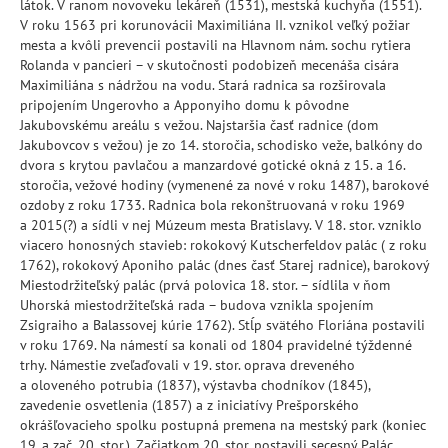
látok. V ranom novoveku lekáreň (1531), mestská kuchyňa (1551).
V roku 1563 pri korunovácii Maximiliána II. vznikol veľký požiar
mesta a kvôli prevencii postavili na Hlavnom nám. sochu rytiera
Rolanda v pancieri – v skutočnosti podobizeň mecenáša cisára
Maximiliána s nádržou na vodu. Stará radnica sa rozširovala
pripojením Ungerovho a Apponyiho domu k pôvodne
Jakubovskému areálu s vežou. Najstaršia časť radnice (dom
Jakubovcov s vežou) je zo 14. storočia, schodisko veže, balkóny do
dvora s krytou pavlačou a manzardové gotické okná z 15. a 16.
storočia, vežové hodiny (vymenené za nové v roku 1487), barokové
ozdoby z roku 1733. Radnica bola rekonštruovaná v roku 1969
a 2015(?) a sídli v nej Múzeum mesta Bratislavy. V 18. stor. vzniklo
viacero honosných stavieb: rokokový Kutscherfeldov palác ( z roku
1762), rokokový Aponiho palác (dnes časť Starej radnice), barokový
Miestodržiteľský palác (prvá polovica 18. stor. – sídlila v ňom
Uhorská miestodržiteľská rada – budova vznikla spojením
Zsigraiho a Balassovej kúrie 1762). Stĺp svätého Floriána postavili
v roku 1769. Na námestí sa konali od 1804 pravidelné týždenné
trhy. Námestie zveľaďovali v 19. stor. oprava dreveného
a oloveného potrubia (1837), výstavba chodníkov (1845),
zavedenie osvetlenia (1857) a z iniciatívy Prešporského
okrášľovacieho spolku postupná premena na mestský park (koniec
19. a zač. 20. stor.). Začiatkom 20. stor. postavili secesný Palác