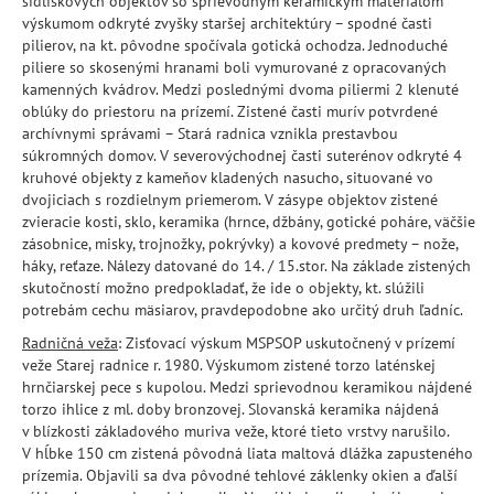
sídliskových objektov so sprievodným keramickým materiálom
výskumom odkryté zvyšky staršej architektúry – spodné časti
pilierov, na kt. pôvodne spočívala gotická ochodza. Jednoduché
piliere so skosenými hranami boli vymurované z opracovaných
kamenných kvádrov. Medzi poslednými dvoma piliermi 2 klenuté
oblúky do priestoru na prízemí. Zistené časti murív potvrdené
archívnymi správami – Stará radnica vznikla prestavbou
súkromných domov. V severovýchodnej časti suterénov odkryté 4
kruhové objekty z kameňov kladených nasucho, situované vo
dvojiciach s rozdielnym priemerom. V zásype objektov zistené
zvieracie kosti, sklo, keramika (hrnce, džbány, gotické poháre, väčšie
zásobnice, misky, trojnožky, pokrývky) a kovové predmety – nože,
háky, reťaze. Nálezy datované do 14. / 15.stor. Na základe zistených
skutočností možno predpokladať, že ide o objekty, kt. slúžili
potrebám cechu mäsiarov, pravdepodobne ako určitý druh ľadníc.
Radničná veža
: Zisťovací výskum MSPSOP uskutočnený v prízemí
veže Starej radnice r. 1980. Výskumom zistené torzo laténskej
hrnčiarskej pece s kupolou. Medzi sprievodnou keramikou nájdené
torzo ihlice z ml. doby bronzovej. Slovanská keramika nájdená
v blízkosti základového muriva veže, ktoré tieto vrstvy narušilo.
V hĺbke 150 cm zistená pôvodná liata maltová dlážka zapusteného
prízemia. Objavili sa dva pôvodné tehlové záklenky okien a ďalší