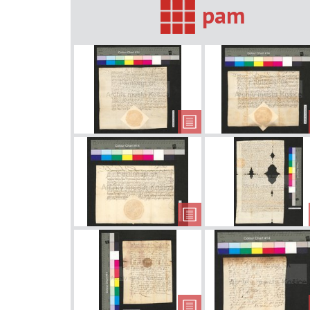
pam
Príkaz na
akceptovanie
nového prepošta
Oslobodenie od
platenia taxy pre
mestečko Forró