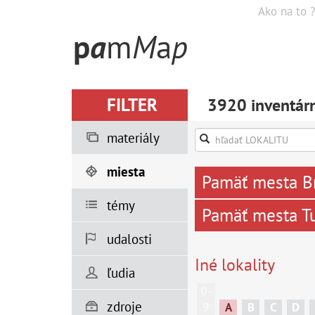
Ako na to ?
p
a
m
M
a
p
FILTER
3920 inventárn
materiály
miesta
Pamäť mesta Br
témy
Pamäť mesta T
udalosti
Iné lokality
ľudia
0-
zdroje
9
A
B
C
D