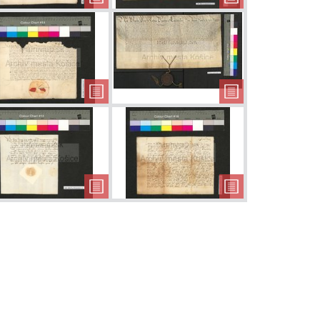
 o uvedení
Vymenovanie
Príkaz na
o prepošta
nového prepošta
dodržiavan
práva skla
 listiny G-
Darovanie
Prepis listin
us nr. 10
Moldavy nad
Contributio nr
Bodvou a Sene
amentárny
Poverenie na
Vrátenie
pre farský
zastupovanie
mestečka Szi
ostol
mesta