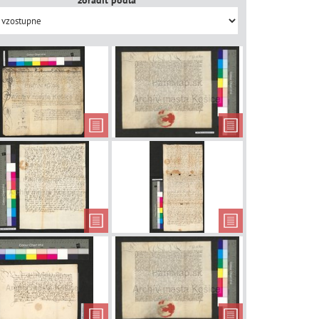
zoradiť podľa
vrdenie
Vymenovanie
Mandát ohľ
o prepošta
nového prepošta
práva skla
 vyberania
Vyšetrovanie
Reambulác
cla
neoprávneného
hraníc
vyberania cla