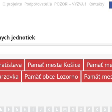
O projekte
Podporovatelia
POZOR – VÝZVA !
Kontakty
ych jednotiek
atislava
Pamäť mesta Košice
Pamäť me
urzovka
Pamäť obce Lozorno
Pamäť mes
E
F
G
H
I
J
K
L
M
N
O
P
R
S