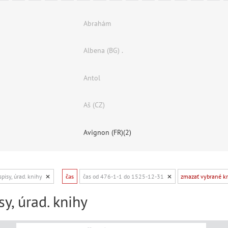
Abrahám
Albena (BG) .
Antol
Aš (CZ)
Avignon (FR)(2)
 spisy, úrad. knihy
čas
čas od 476-1-1 do 1525-12-31
zmazať vybrané kri
isy, úrad. knihy