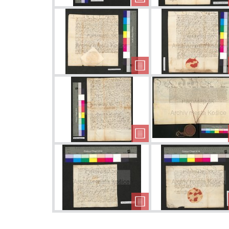
Protest proti
vyberaniu cla
Príkaz na
dodržiavanie
práva skladu
Spor o les v
Baške
Protest proti
vráteniu