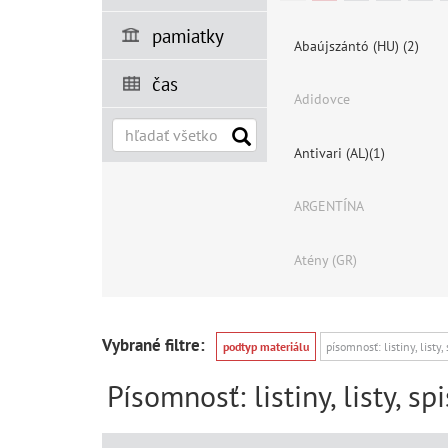
pamiatky
Abaújszántó (HU) (2)
čas
Adidovce
Antivari (AL)(1)
ARGENTÍNA
Atény (GR)
Vybrané filtre:
podtyp materiálu
písomnosť: listiny, listy,
Písomnosť: listiny, listy, sp