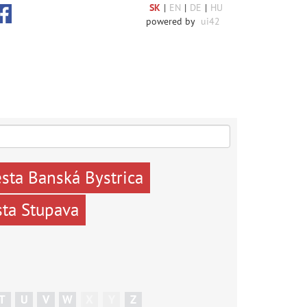
SK
|
EN
|
DE
|
HU
powered by
ui42
sta Banská Bystrica
ta Stupava
T
U
V
W
X
Y
Z