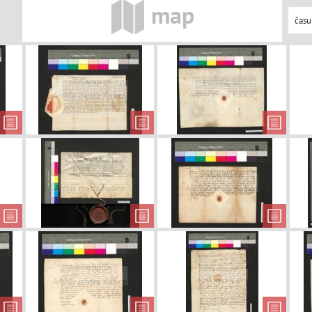
map
Zákaz vyberania
Potvrdenie
Pot
daní
oslobodenia od
novéh
platenia daní
Vrátenie majetku
Povolenie na
Zákaz
poddaného
konanie jarmoku
na sviatok...